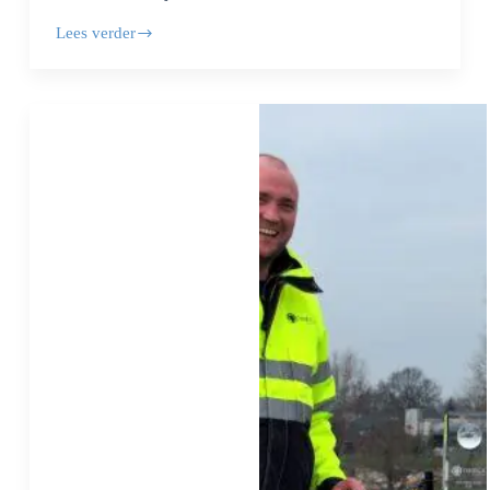
Lees verder
Solar
Safety
Award
–
Energieplusdak