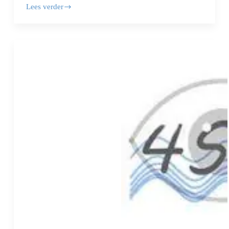
Lees verder
Solar
Safety
Award
–
DVEP
Energie