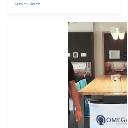
Lees verder
Solar
Safety
Award
–
Vattenfall