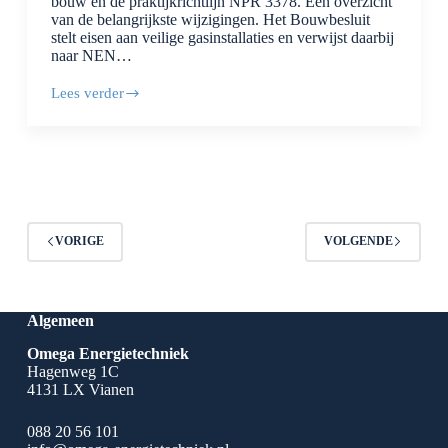
bouw en de praktijkrichtlijn NPR 3378. Een overzicht
van de belangrijkste wijzigingen. Het Bouwbesluit
stelt eisen aan veilige gasinstallaties en verwijst daarbij
naar NEN…
Lees verder
Gasnormen
en
praktijkrichtlijn
herzien
VORIGE
VOLGENDE
Algemeen
Omega Energietechniek
Hagenweg 1C
4131 LX Vianen
088 20 56 101