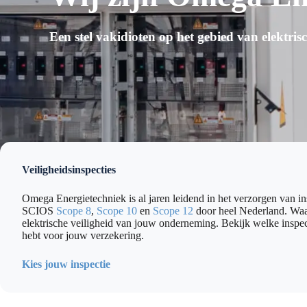
Een stel vakidioten op het gebied van elektrisc
Veiligheidsinspecties
Omega Energietechniek is al jaren leidend in het verzorgen van in
SCIOS
Scope 8
,
Scope 10
en
Scope 12
door heel Nederland. Wa
elektrische veiligheid van jouw onderneming. Bekijk welke inspect
hebt voor jouw verzekering.
Kies jouw inspectie