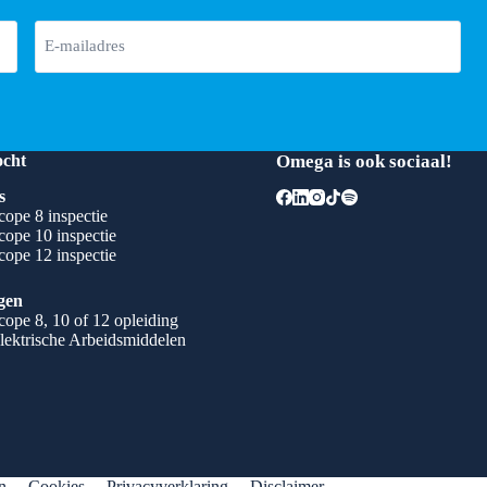
ocht
Omega is ook sociaal!
s
ope 8 inspectie
ope 10 inspectie
ope 12 inspectie
gen
ope 8, 10 of 12 opleiding
lektrische Arbeidsmiddelen
n
Cookies
Privacyverklaring
Disclaimer