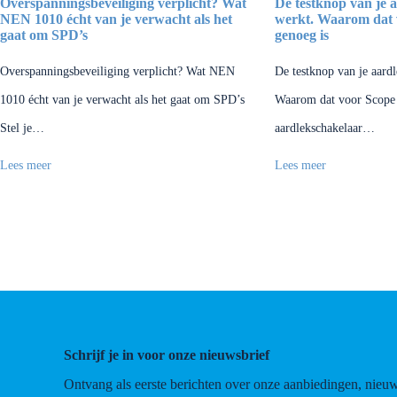
Overspanningsbeveiliging verplicht? Wat
De testknop van je 
NEN 1010 écht van je verwacht als het
werkt. Waarom dat v
gaat om SPD’s
genoeg is
Overspanningsbeveiliging verplicht? Wat NEN
De testknop van je aard
1010 écht van je verwacht als het gaat om SPD’s
Waarom dat voor Scope 
Stel je…
aardlekschakelaar…
Lees meer
Lees meer
Schrijf je in voor onze nieuwsbrief
Ontvang als eerste berichten over onze aanbiedingen, nieu