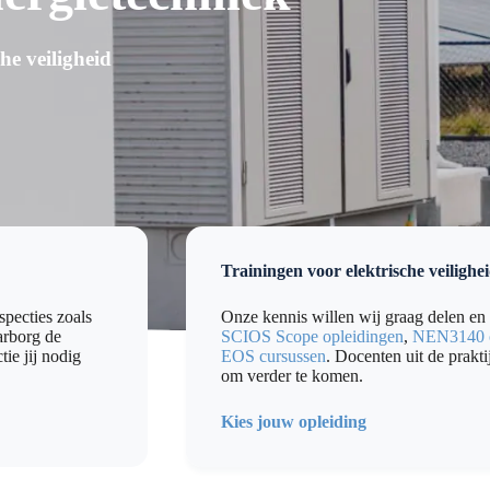
he veiligheid
Trainingen voor elektrische veilighe
specties zoals
Onze kennis willen wij graag delen en 
arborg de
SCIOS Scope opleidingen
,
NEN3140 o
ie jij nodig
EOS cursussen
. Docenten uit de prakti
om verder te komen.
Kies jouw opleiding