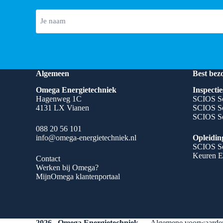
Algemeen
Best bez
Omega Energietechniek
Inspectie
Hagenweg 1C
SCIOS Sc
4131 LX Vianen
SCIOS Sc
SCIOS Sc
088 20 56 101
info@omega-energietechniek.nl
Opleidin
SCIOS Sc
Keuren E
Contact
Werken bij Omega?
MijnOmega klantenportaal
2026 Omega Energietechniek
Algemene voorwaarde