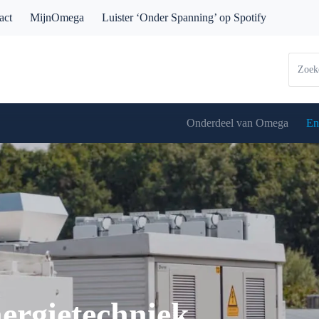
act
MijnOmega
Luister ‘Onder Spanning’ op Spotify
Onderdeel van Omega
En
ergietechniek