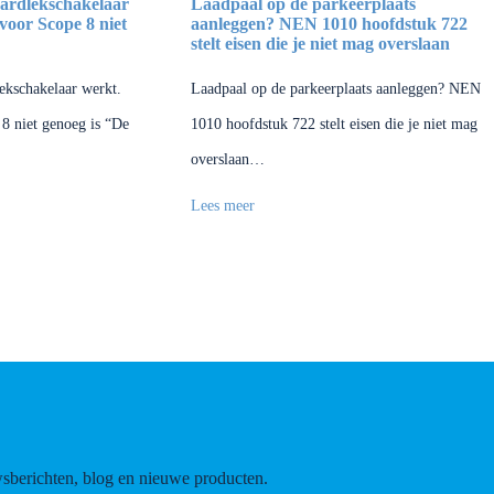
aardlekschakelaar
Laadpaal op de parkeerplaats
oor Scope 8 niet
aanleggen? NEN 1010 hoofdstuk 722
stelt eisen die je niet mag overslaan
lekschakelaar werkt.
Laadpaal op de parkeerplaats aanleggen? NEN
8 niet genoeg is “De
1010 hoofdstuk 722 stelt eisen die je niet mag
overslaan…
Lees meer
wsberichten, blog en nieuwe producten.