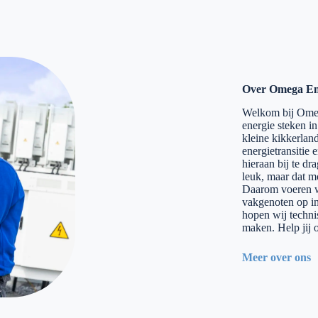
Over Omega En
Welkom bij Omeg
energie steken in
kleine kikkerlan
energietransitie 
hieraan bij te dra
leuk, maar dat mo
Daarom voeren wi
vakgenoten op in
hopen wij techni
maken. Help jij 
Meer over ons