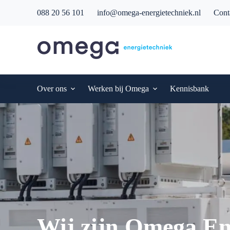
G
088 20 56 101
info@omega-energietechniek.nl
Cont
a
n
a
a
r
d
e
i
Over ons
Werken bij Omega
Kennisbank
n
h
o
u
d
Wij zijn Omega En