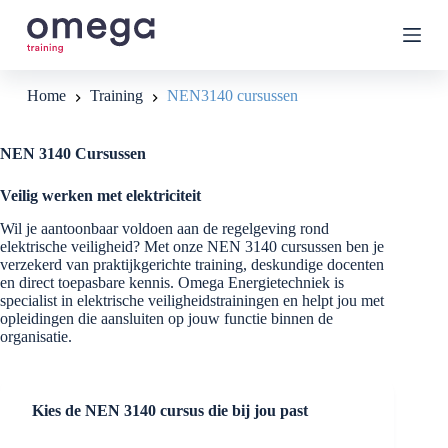
G
a
n
a
a
Home
Training
NEN3140 cursussen
r
d
e
NEN 3140 Cursussen
i
n
Veilig werken met elektriciteit
h
o
Wil je aantoonbaar voldoen aan de regelgeving rond
u
elektrische veiligheid? Met onze NEN 3140 cursussen ben je
d
verzekerd van praktijkgerichte training, deskundige docenten
en direct toepasbare kennis. Omega Energietechniek is
specialist in elektrische veiligheidstrainingen en helpt jou met
opleidingen die aansluiten op jouw functie binnen de
organisatie.
Kies de NEN 3140 cursus die bij jou past