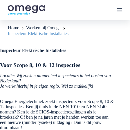
G
a
n
a
a
Home
Werken bij Omega
r
Inspecteur Elektrische Installaties
d
e
i
Inspecteur Elektrische Installaties
n
h
o
Voor Scope 8, 10 & 12 inspecties
u
d
Locatie: Wij zoeken momenteel inspecteurs in het oosten van
Nederland!
Je werkt hierbij in je eigen regio. Wel zo makkelijk!
Omega Energietechniek zoekt inspecteurs voor Scope 8, 10 &
12 inspecties. Ben jij thuis in de NEN 1010 en NEN 3140
normen? Ken je de SCIOS-inspectieregelingen als je
broekzak? Of ben je na jaren met je handen werken toe aan
een nieuwe (minder fysieke) uitdaging? Dan is dit jouw
droombaan!