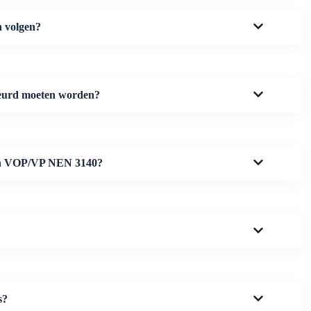
n volgen?
keurd moeten worden?
 een VOP/VP NEN 3140?
s?