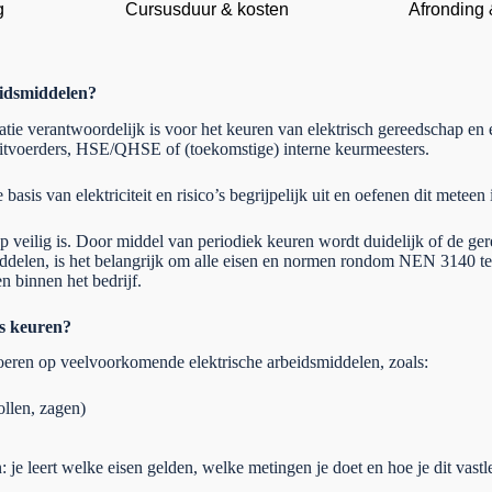
g
Cursusduur & kosten
Afronding &
eidsmiddelen?
atie verantwoordelijk is voor het keuren van elektrisch gereedschap en
 uitvoerders, HSE/QHSE of (toekomstige) interne keurmeesters.
s van elektriciteit en risico’s begrijpelijk uit en oefenen dit meteen i
hap veilig is. Door middel van periodiek keuren wordt duidelijk of de ge
iddelen, is het belangrijk om alle eisen en normen rondom NEN 3140 te
n binnen het bedrijf.
us keuren?
eren op veelvoorkomende elektrische arbeidsmiddelen, zoals:
ollen, zagen)
e leert welke eisen gelden, welke metingen je doet en hoe je dit vastl