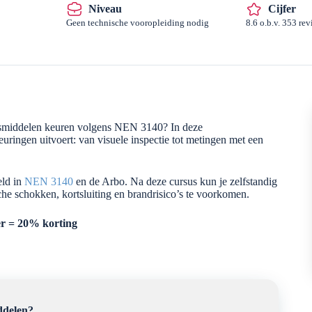
Niveau
Cijfer
Geen technische vooropleiding nodig
8.6 o.b.v. 353 rev
eidsmiddelen keuren volgens NEN 3140? In deze
keuringen uitvoert: van visuele inspectie tot metingen met een
eld in
NEN 3140
en de Arbo. Na deze cursus kun je zelfstandig
sche schokken, kortsluiting en brandrisico’s te voorkomen.
er = 20% korting
ddelen?