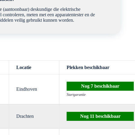
 (aantoonbaar) deskundige die elektrische
el controleren, meten met een apparatentester en de
middelen veilig gebruikt kunnen worden.
Locatie
Plekken beschikbaar
7
Eindhoven
Startgarantie
Drachten
11
. 2026
09:00 – 16:00 uur
Eindhoven