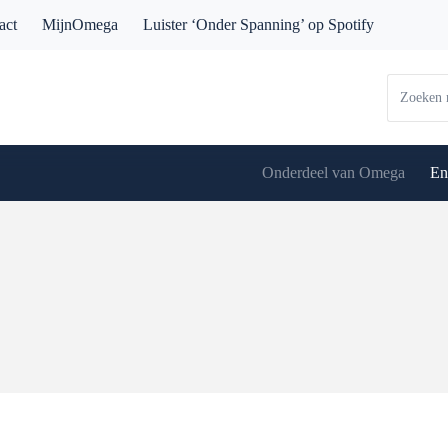
act
MijnOmega
Luister ‘Onder Spanning’ op Spotify
Onderdeel van Omega
En