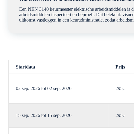
Een NEN 3140 keurmeester elektrische arbeidsmiddelen is de
arbeidsmiddelen inspecteert en beproeft. Dat betekent: visue
uitkomst vastleggen in een keuradministratie, zodat arbeids
Startdata
Prijs
02 sep. 2026 tot 02 sep. 2026
295,-
Lesdagen en tijden:
15 sep. 2026 tot 15 sep. 2026
295,-
Keuren Elektrische Arbeidsmiddelen NEN 3140
wo. 02 sep
Locatiegegevens:
Lesdagen en tijden:
Eindhoven – van der Valk