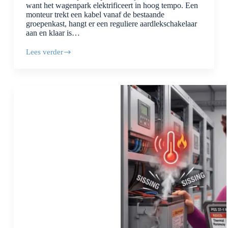
want het wagenpark elektrificeert in hoog tempo. Een
monteur trekt een kabel vanaf de bestaande
groepenkast, hangt er een reguliere aardlekschakelaar
aan en klaar is…
Lees verder
Laadpaal
op
de
parkeerplaats
aanleggen?
NEN
1010
hoofdstuk
722
stelt
eisen
die
je
niet
mag
overslaan