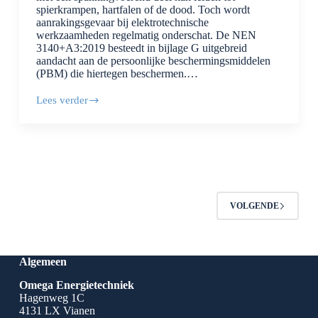
spierkrampen, hartfalen of de dood. Toch wordt
aanrakingsgevaar bij elektrotechnische
werkzaamheden regelmatig onderschat. De NEN
3140+A3:2019 besteedt in bijlage G uitgebreid
aandacht aan de persoonlijke beschermingsmiddelen
(PBM) die hiertegen beschermen.…
Lees verder
Bescherming
tegen
aanrakingsgevaar:
Welke
PBM
schrijft
de
NEN
3140
VOLGENDE
voor?
Algemeen
Omega Energietechniek
Hagenweg 1C
4131 LX Vianen