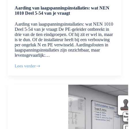
Aarding van laagspanningsinstallaties: wat NEN
1010 Deel 5-54 van je vraagt
Aarding van laagspanningsinstallaties: wat NEN 1010
Deel 5-54 van je vraagt De PE-geleider ontbreekt in
drie van de tien eindgroepen. Of hij zit er wel in, maar
is te dun. Of de installateur heeft bij een verbouwing
per ongeluk N en PE verwisseld. Aardingsfouten in
laagspanningsinstallaties zijn onzichtbaar, maar
levensgevaarlijk:…
Lees verder
Aarding
van
laagspanningsinstallaties:
wat
NEN
1010
Deel
5-
54
van
je
vraagt