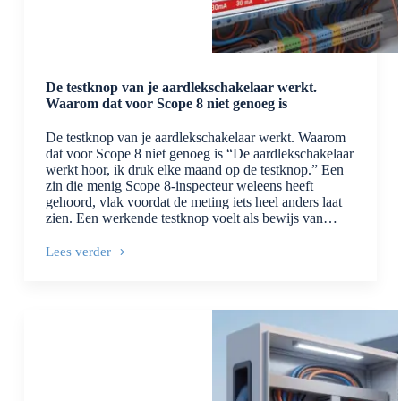
De testknop van je aardlekschakelaar werkt.
Waarom dat voor Scope 8 niet genoeg is
De testknop van je aardlekschakelaar werkt. Waarom
dat voor Scope 8 niet genoeg is “De aardlekschakelaar
werkt hoor, ik druk elke maand op de testknop.” Een
zin die menig Scope 8-inspecteur weleens heeft
gehoord, vlak voordat de meting iets heel anders laat
zien. Een werkende testknop voelt als bewijs van…
Lees verder
De
testknop
van
je
aardlekschakelaar
werkt.
Waarom
dat
voor
Scope