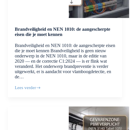
Brandveiligheid en NEN 1010: de aangescherpte
eisen die je moet kennen
Brandveiligheid en NEN 1010: de aangescherpte eisen
die je moet kennen Brandveiligheid is geen nieuw
onderwerp in de NEN 1010, maar in de editie van
2020 — en de correctie C1:2024 — is er flink wat
veranderd. Het onderwerp brandpreventie is verder
uitgewerkt, er is aandacht voor vlamboogdetectie, en
de…
Lees verder
Brandveiligheid
en
NEN
1010:
de
aangescherpte
eisen
die
je