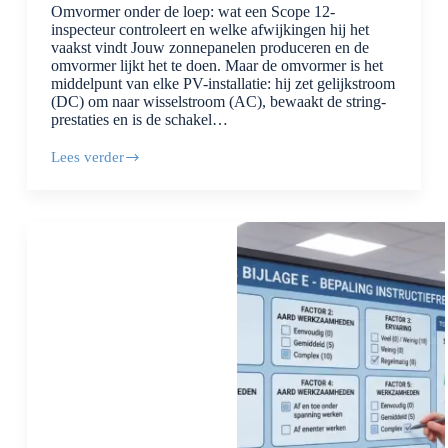
Omvormer onder de loep: wat een Scope 12-
inspecteur controleert en welke afwijkingen hij het
vaakst vindt Jouw zonnepanelen produceren en de
omvormer lijkt het te doen. Maar de omvormer is het
middelpunt van elke PV-installatie: hij zet gelijkstroom
(DC) om naar wisselstroom (AC), bewaakt de string-
prestaties en is de schakel…
Lees verder
Omvormer
onder
de
loep:
wat
een
Scope
12-
inspecteur
controleert
en
welke
afwijkingen
hij
het
vaakst
vindt