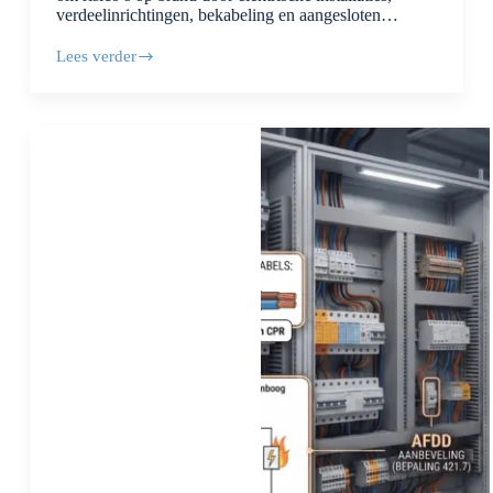
verdeelinrichtingen, bekabeling en aangesloten…
Lees verder
Wat
is
een
Scope
10
keuring?