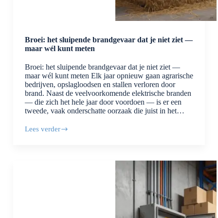
Broei: het sluipende brandgevaar dat je niet ziet —
maar wél kunt meten
Broei: het sluipende brandgevaar dat je niet ziet —
maar wél kunt meten Elk jaar opnieuw gaan agrarische
bedrijven, opslagloodsen en stallen verloren door
brand. Naast de veelvoorkomende elektrische branden
— die zich het hele jaar door voordoen — is er een
tweede, vaak onderschatte oorzaak die juist in het…
Lees verder
Broei:
het
sluipende
brandgevaar
dat
je
niet
ziet
—
maar
wél