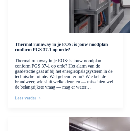
Thermal runaway in je EOS: is jouw noodplan
conform PGS 37-1 op orde?
Thermal runaway in je EOS: is jouw noodplan
conform PGS 37-1 op orde? Het alarm van de
gasdetectie gaat af bij het energieopslagsysteem in de
technische ruimte. Wat gebeurt er nu? Wie belt de
brandweer, wie sluit welke deur, en — misschien wel
de belangrijkste vraag — mag er water…
Lees verder
Thermal
runaway
in
je
EOS:
is
jouw