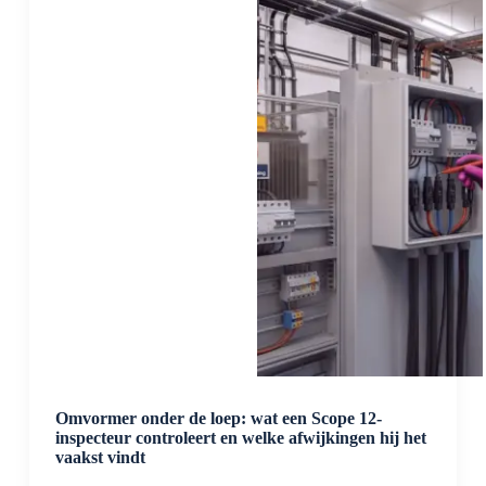
noodplan
conform
PGS
37-
1
op
orde?
Omvormer onder de loep: wat een Scope 12-
inspecteur controleert en welke afwijkingen hij het
vaakst vindt