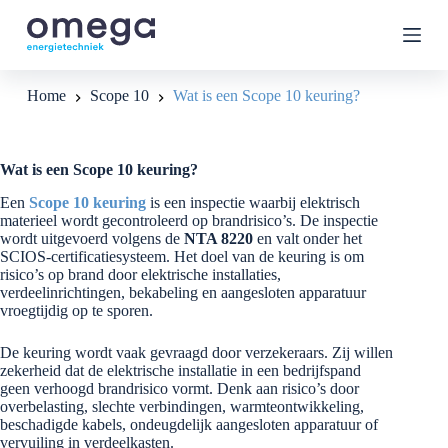
G
a
n
a
a
Home
Scope 10
Wat is een Scope 10 keuring?
r
d
e
i
Wat is een Scope 10 keuring?
n
h
Een
Scope 10 keuring
is een inspectie waarbij elektrisch
o
materieel wordt gecontroleerd op brandrisico’s. De inspectie
u
wordt uitgevoerd volgens de
NTA 8220
en valt onder het
d
SCIOS-certificatiesysteem. Het doel van de keuring is om
risico’s op brand door elektrische installaties,
verdeelinrichtingen, bekabeling en aangesloten apparatuur
vroegtijdig op te sporen.
De keuring wordt vaak gevraagd door verzekeraars. Zij willen
zekerheid dat de elektrische installatie in een bedrijfspand
geen verhoogd brandrisico vormt. Denk aan risico’s door
overbelasting, slechte verbindingen, warmteontwikkeling,
beschadigde kabels, ondeugdelijk aangesloten apparatuur of
vervuiling in verdeelkasten.