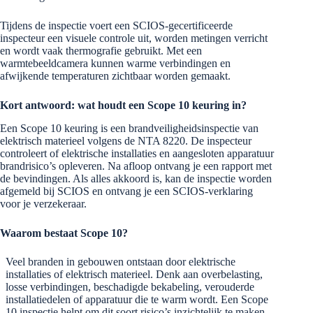
Tijdens de inspectie voert een SCIOS-gecertificeerde
inspecteur een visuele controle uit, worden metingen verricht
en wordt vaak thermografie gebruikt. Met een
warmtebeeldcamera kunnen warme verbindingen en
afwijkende temperaturen zichtbaar worden gemaakt.
Kort antwoord: wat houdt een Scope 10 keuring in?
Een Scope 10 keuring is een brandveiligheidsinspectie van
elektrisch materieel volgens de NTA 8220. De inspecteur
controleert of elektrische installaties en aangesloten apparatuur
brandrisico’s opleveren. Na afloop ontvang je een rapport met
de bevindingen. Als alles akkoord is, kan de inspectie worden
afgemeld bij SCIOS en ontvang je een SCIOS-verklaring
voor je verzekeraar.
Waarom bestaat Scope 10?
Veel branden in gebouwen ontstaan door elektrische
installaties of elektrisch materieel. Denk aan overbelasting,
losse verbindingen, beschadigde bekabeling, verouderde
installatiedelen of apparatuur die te warm wordt. Een Scope
10 inspectie helpt om dit soort risico’s inzichtelijk te maken.