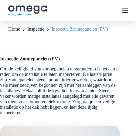
G
a
n
a
a
Home
Inspectie
Inspectie Zonnepanelen (PV)
r
d
e
i
n
Inspectie Zonnepanelen (PV)
h
o
Om de veiligheid van zonnepanelen te garanderen is het aan te
u
raden om de installatie te laten inspecteren. De laatste jaren
d
zijn zonnepanelen steeds populairder geworden, waardoor
vele meer bedrijven begonnen zijn met het aanleggen van de
installaties. Helaas blijft de kwaliteit hiervan achter. Steeds
vaker worden matige installaties aangelegd met alle gevaren
van dien, zoals brand en elektrocutie. Zorg dat je een veilige
installatie op het dak hebt liggen, en laat deze tijdig
inspecteren.