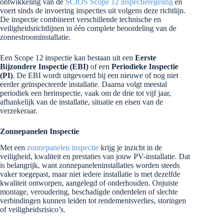
ontwikkeling van de
SCIOS Scope 12 inspectieregeling
en
voert sinds de invoering inspecties uit volgens deze richtlijn.
De inspectie combineert verschillende technische en
veiligheidsrichtlijnen in één complete beoordeling van de
zonnestroominstallatie.
Een Scope 12 inspectie kan bestaan uit een
Eerste
Bijzondere Inspectie (EBI)
of een
Periodieke Inspectie
(PI)
. De EBI wordt uitgevoerd bij een nieuwe of nog niet
eerder geïnspecteerde installatie. Daarna volgt meestal
periodiek een herinspectie, vaak om de drie tot vijf jaar,
afhankelijk van de installatie, situatie en eisen van de
verzekeraar.
Zonnepanelen Inspectie
Met een
zonnepanelen inspectie
krijg je inzicht in de
veiligheid, kwaliteit en prestaties van jouw PV-installatie. Dat
is belangrijk, want zonnepaneleninstallaties worden steeds
vaker toegepast, maar niet iedere installatie is met dezelfde
kwaliteit ontworpen, aangelegd of onderhouden. Onjuiste
montage, veroudering, beschadigde onderdelen of slechte
verbindingen kunnen leiden tot rendementsverlies, storingen
of veiligheidsrisico’s.