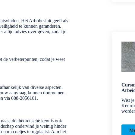
atsvinden. Het Arbobesluit geeft als
 veiligheid te kunnen garanderen.
r altijd advies over geven, zodat je
t de verbeterpunten, zodat je weet
Cursus
fhankelijk van diverse aspecten.
Arbei
j jouw aanvraag kunnen doornemen.
iken via 088-2056101.
Wist j
Keurme
worde
 naast de theoretische kennis ook
edschap ondervind je weinig hinder
Me
 daarna netjes terugplaatst. Aan het