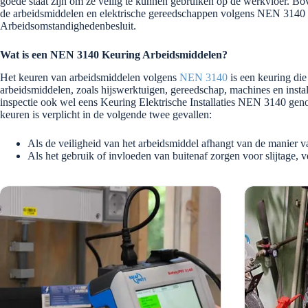
goede staat zijn om ze veilig te kunnen gebruiken op de werkvloer. Bo
de arbeidsmiddelen en elektrische gereedschappen volgens NEN 3140 e
Arbeidsomstandighedenbesluit.
Wat is een NEN 3140 Keuring Arbeidsmiddelen?
Het keuren van arbeidsmiddelen volgens
NEN 3140
is een keuring die
arbeidsmiddelen, zoals hijswerktuigen, gereedschap, machines en insta
inspectie ook wel eens Keuring Elektrische Installaties NEN 3140 gen
keuren is verplicht in de volgende twee gevallen:
Als de veiligheid van het arbeidsmiddel afhangt van de manier va
Als het gebruik of invloeden van buitenaf zorgen voor slijtage, v