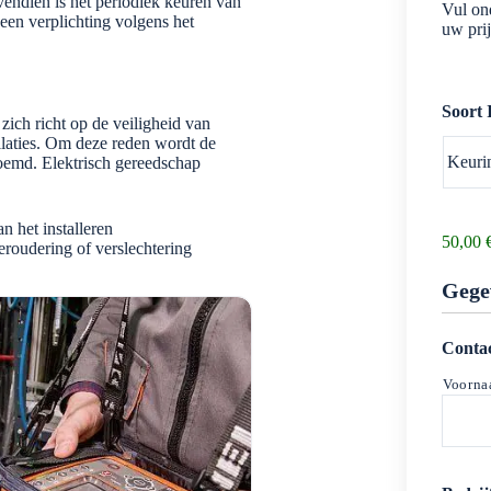
vendien is het periodiek keuren van
Vul ond
en verplichting volgens het
uw prij
Soort 
 zich richt op de veiligheid van
llaties. Om deze reden wordt de
oemd. Elektrisch gereedschap
n het installeren
50,00 
eroudering of verslechtering
P
r
Gege
i
j
s
Conta
i
n
Voorn
d
i
c
a