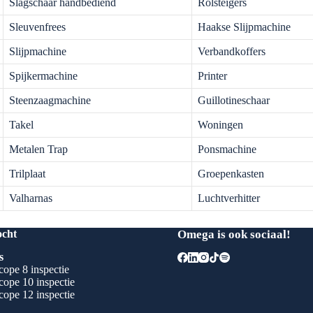
Slagschaar handbediend
Rolsteigers
Sleuvenfrees
Haakse Slijpmachine
Slijpmachine
Verbandkoffers
Spijkermachine
Printer
Steenzaagmachine
Guillotineschaar
Takel
Woningen
Metalen Trap
Ponsmachine
Trilplaat
Groepenkasten
Valharnas
Luchtverhitter
ocht
Omega is ook sociaal!
s
ope 8 inspectie
ope 10 inspectie
ope 12 inspectie