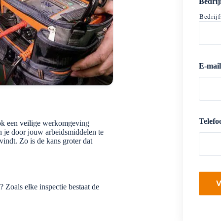
t
Bedrij
i
Bedrij
e
E-mail
Telef
 ook een veilige werkomgeving
 je door jouw arbeidsmiddelen te
vindt. Zo is de kans groter dat
Zoals elke inspectie bestaat de