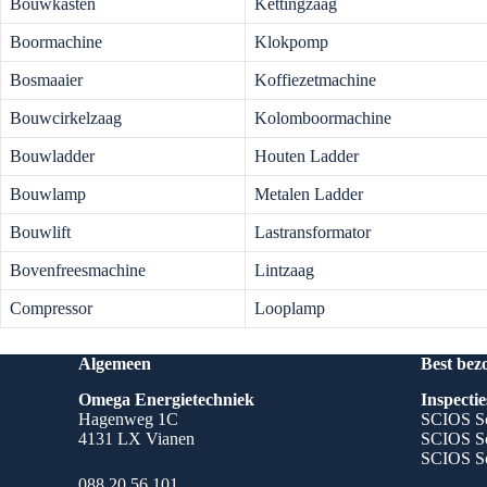
Bouwkasten
Kettingzaag
Boormachine
Klokpomp
Bosmaaier
Koffiezetmachine
Bouwcirkelzaag
Kolomboormachine
Bouwladder
Houten Ladder
Bouwlamp
Metalen Ladder
Bouwlift
Lastransformator
Bovenfreesmachine
Lintzaag
Compressor
Looplamp
Algemeen
Best bez
Omega Energietechniek
Inspectie
Hagenweg 1C
SCIOS Sc
4131 LX Vianen
SCIOS Sc
SCIOS Sc
088 20 56 101