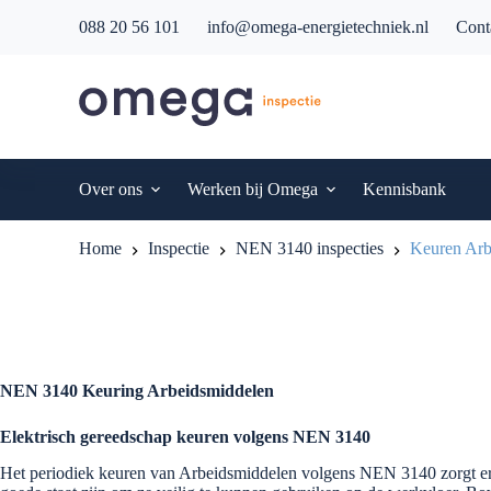
G
088 20 56 101
info@omega-energietechniek.nl
Cont
a
n
a
a
r
d
e
i
Over ons
Werken bij Omega
Kennisbank
n
h
o
Home
Inspectie
NEN 3140 inspecties
Keuren Ar
u
d
NEN 3140 Keuring Arbeidsmiddelen
Elektrisch gereedschap keuren volgens NEN 3140
Het periodiek keuren van Arbeidsmiddelen volgens NEN 3140 zorgt er