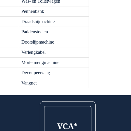
Was- en Toiletwagen
Pennenbank
Draadsnijmachine
Paddenstoelen
Doorslijpmachine
Verlengkabel
Mortelmengmachine
Decoupeerzaag
Vangnet