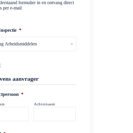
erstaand formulier in en ontvang direct
s per e-mail
Inspectie
*
€
vens aanvrager
ctpersoon
*
aam
Achternaam