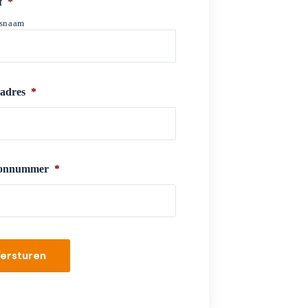
f
*
fsnaam
adres
*
oonnummer
*