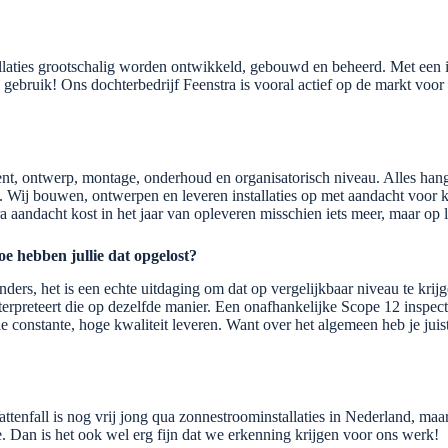
allaties grootschalig worden ontwikkeld, gebouwd en beheerd. Met een
gebruik! Ons dochterbedrijf Feenstra is vooral actief op de markt voor 
nt, ontwerp, montage, onderhoud en organisatorisch niveau. Alles hangt 
 Wij bouwen, ontwerpen en leveren installaties op met aandacht voor kwa
tra aandacht kost in het jaar van opleveren misschien iets meer, maar op 
oe hebben jullie dat opgelost?
ders, het is een echte uitdaging om dat op vergelijkbaar niveau te krijg
nterpreteert die op dezelfde manier. Een onafhankelijke Scope 12 inspe
die constante, hoge kwaliteit leveren. Want over het algemeen heb je juis
ttenfall is nog vrij jong qua zonnestroominstallaties in Nederland, ma
e. Dan is het ook wel erg fijn dat we erkenning krijgen voor ons werk!