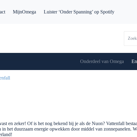
act
MijnOmega
Luister ‘Onder Spanning’ op Spotify
Onderdeel van Omega
En
enfall
jf vast en zeker! Of is het nog bekend bij je als de Nuon? Vattenfall best
en in het duurzaam energie opwekken door middel van zonnepanelen. Wi
erland!