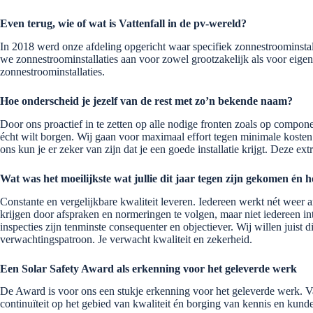
Even terug, wie of wat is Vattenfall in de pv-wereld?
In 2018 werd onze afdeling opgericht waar specifiek zonnestroominst
we zonnestroominstallaties aan voor zowel grootzakelijk als voor eigen 
zonnestroominstallaties.
Hoe onderscheid je jezelf van de rest met zo’n bekende naam?
Door ons proactief in te zetten op alle nodige fronten zoals op compone
écht wilt borgen. Wij gaan voor maximaal effort tegen minimale kosten.
ons kun je er zeker van zijn dat je een goede installatie krijgt. Deze ex
Wat was het moeilijkste wat jullie dit jaar tegen zijn gekomen én h
Constante en vergelijkbare kwaliteit leveren. Iedereen werkt nét weer an
krijgen door afspraken en normeringen te volgen, maar niet iedereen i
inspecties zijn tenminste consequenter en objectiever. Wij willen juist 
verwachtingspatroon. Je verwacht kwaliteit en zekerheid.
Een Solar Safety Award als erkenning voor het geleverde werk
De Award is voor ons een stukje erkenning voor het geleverde werk. Va
continuïteit op het gebied van kwaliteit én borging van kennis en kund