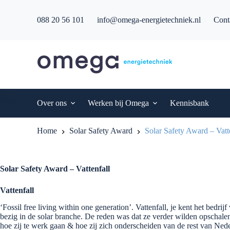
G
a
088 20 56 101
info@omega-energietechniek.nl
Cont
n
a
a
r
d
e
i
n
h
Over ons
Werken bij Omega
Kennisbank
o
u
d
Home
Solar Safety Award
Solar Safety Award – Vatt
Solar Safety Award – Vattenfall
Vattenfall
‘Fossil free living within one generation’. Vattenfall, je kent het bedri
bezig in de solar branche. De reden was dat ze verder wilden opschal
hoe zij te werk gaan & hoe zij zich onderscheiden van de rest van Ned