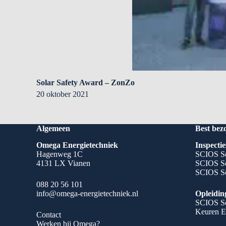
Solar Safety Award – ZonZo
20 oktober 2021
Algemeen
Best bez
Omega Energietechniek
Inspectie
Hagenweg 1C
SCIOS Sc
4131 LX Vianen
SCIOS Sc
SCIOS Sc
088 20 56 101
info@omega-energietechniek.nl
Opleidin
SCIOS Sc
Keuren E
Contact
Werken bij Omega?