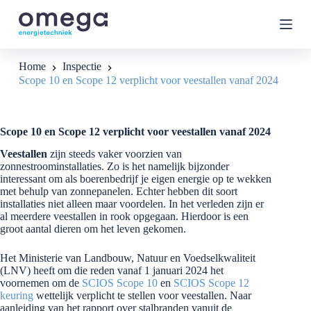
G
a
n
a
a
Home
Inspectie
r
Scope 10 en Scope 12 verplicht voor veestallen vanaf 2024
d
e
i
n
Scope 10 en Scope 12 verplicht voor veestallen vanaf 2024
h
o
Veestallen
zijn steeds vaker voorzien van
u
zonnestroominstallaties. Zo is het namelijk bijzonder
d
interessant om als boerenbedrijf je eigen energie op te wekken
met behulp van zonnepanelen. Echter hebben dit soort
installaties niet alleen maar voordelen. In het verleden zijn er
al meerdere veestallen in rook opgegaan. Hierdoor is een
groot aantal dieren om het leven gekomen.
Het Ministerie van Landbouw, Natuur en Voedselkwaliteit
(LNV) heeft om die reden vanaf 1 januari 2024 het
voornemen om de
SCIOS Scope 10
en
SCIOS Scope 12
keuring
wettelijk verplicht te stellen voor veestallen. Naar
aanleiding van het rapport over stalbranden vanuit de