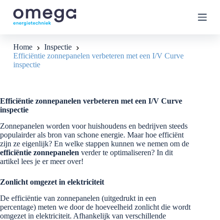
G
a
n
a
a
Home
Inspectie
r
Efficiëntie zonnepanelen verbeteren met een I/V Curve
d
inspectie
e
i
n
h
Efficiëntie zonnepanelen verbeteren met een I/V Curve
o
inspectie
u
d
Zonnepanelen worden voor huishoudens en bedrijven steeds
populairder als bron van schone energie. Maar hoe efficiënt
zijn ze eigenlijk? En welke stappen kunnen we nemen om de
efficiëntie zonnepanelen
verder te optimaliseren? In dit
artikel lees je er meer over!
Zonlicht omgezet in elektriciteit
De efficiëntie van zonnepanelen (uitgedrukt in een
percentage) meten we door de hoeveelheid zonlicht die wordt
omgezet in elektriciteit. Afhankelijk van verschillende