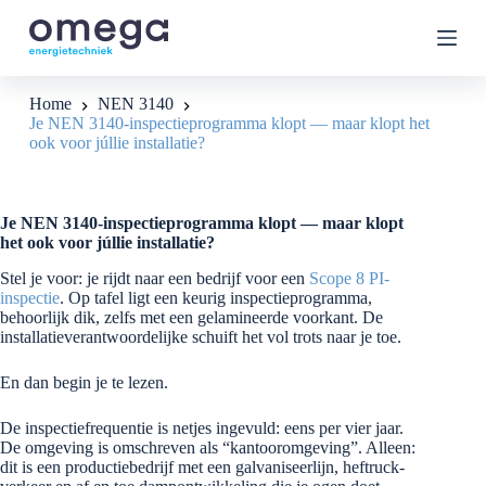
G
a
n
a
a
Home
NEN 3140
r
Je NEN 3140-inspectieprogramma klopt — maar klopt het
d
ook voor júllie installatie?
e
i
n
h
Je NEN 3140-inspectieprogramma klopt — maar klopt
o
het ook voor júllie installatie?
u
d
Stel je voor: je rijdt naar een bedrijf voor een
Scope 8 PI-
inspectie
. Op tafel ligt een keurig inspectieprogramma,
behoorlijk dik, zelfs met een gelamineerde voorkant. De
installatieverantwoordelijke schuift het vol trots naar je toe.
En dan begin je te lezen.
De inspectiefrequentie is netjes ingevuld: eens per vier jaar.
De omgeving is omschreven als “kantooromgeving”. Alleen:
dit is een productiebedrijf met een galvaniseerlijn, heftruck-