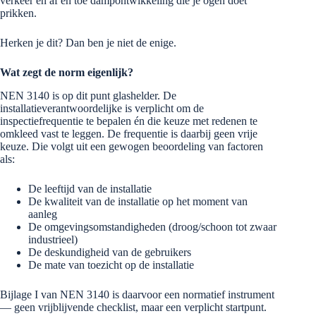
verkeer en af en toe dampontwikkeling die je ogen doet
prikken.
Herken je dit? Dan ben je niet de enige.
Wat zegt de norm eigenlijk?
NEN 3140 is op dit punt glashelder. De
installatieverantwoordelijke is verplicht om de
inspectiefrequentie te bepalen én die keuze met redenen te
omkleed vast te leggen. De frequentie is daarbij geen vrije
keuze. Die volgt uit een gewogen beoordeling van factoren
als:
De leeftijd van de installatie
De kwaliteit van de installatie op het moment van
aanleg
De omgevingsomstandigheden (droog/schoon tot zwaar
industrieel)
De deskundigheid van de gebruikers
De mate van toezicht op de installatie
Bijlage I van NEN 3140 is daarvoor een normatief instrument
— geen vrijblijvende checklist, maar een verplicht startpunt.