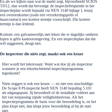
En als we kijken naar wat de markt zegt, bijvoorbeeld SCIOS
TD12, dan wordt dat bevestigt: de inspectiefrequentie in het
inspectieplan wordt bepaald via NEN 3140 bijlage I, tenzij
een overeenkomst (zoals een verzekeringspolis of
huurcontract) een kortere termijn voorschrijft. Die kortere
termijn is dan leidend.
Kortom: een galvaniseerlijn met leken die er dagelijks omheen
lopen is géén kantooromgeving. En een inspectieplan dat dat
wél suggereert, deugt niet.
De inspecteur die niets zegt, maakt ook een keuze
Hier wordt het interessant. Want wat doe jij als inspecteur
wanneer je een tekortschietend inspectieprogramma
tegenkomt?
Niets zeggen is ook een keuze — en niet een onschuldige.
De Scope 8 PI-inspectie heeft NEN 3140 bepaling 5.101
als uitgangspunt. Jij beoordeelt of de installatie voldoet aan
het van toepassing zijnde veiligheidsniveau. Als het
inspectieprogramma de basis voor die beoordeling is, en het
plan klopt niet, dan klopt jouw beoordeling al bij de start
niet.