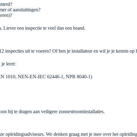
mmerd?
mer of aansluitingen?
eren)?
n. Liever een inspectie te veel dan een brand.
inspecties uit te voeren? Of ben je installateur en wil je je kennis op 
e leert:
8, NEN 1010, NEN-EN-IEC 62446-1, NPR 8040-1)
n bij te dragen aan veiligere zonnestroominstallaties.
e opleidingsadviseurs. We denken graag met je mee over het opleidingstr