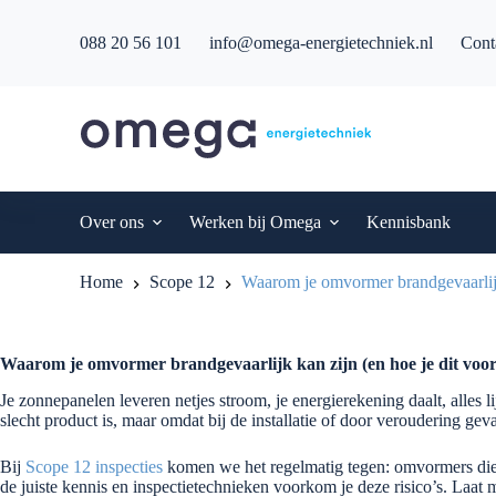
G
a
088 20 56 101
info@omega-energietechniek.nl
Cont
n
a
a
r
d
e
i
n
h
Over ons
Werken bij Omega
Kennisbank
o
u
d
Home
Scope 12
Waarom je omvormer brandgevaarlijk
Waarom je omvormer brandgevaarlijk kan zijn (en hoe je dit voo
Je zonnepanelen leveren netjes stroom, je energierekening daalt, alles 
slecht product is, maar omdat bij de installatie of door veroudering gevaa
Bij
Scope 12 inspecties
komen we het regelmatig tegen: omvormers die t
de juiste kennis en inspectietechnieken voorkom je deze risico’s. Laa