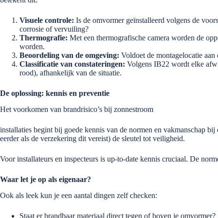
Visuele controle:
Is de omvormer geïnstalleerd volgens de voorsc
corrosie of vervuiling?
Thermografie:
Met een thermografische camera worden de opper
worden.
Beoordeling van de omgeving:
Voldoet de montagelocatie aan de
Classificatie van constateringen:
Volgens IB22 wordt elke afwijki
rood), afhankelijk van de situatie.
De oplossing: kennis en preventie
Het voorkomen van brandrisico’s bij zonnestroom
installaties begint bij goede kennis van de normen en vakmanschap bij d
eerder als de verzekering dit vereist) de sleutel tot veiligheid.
Voor installateurs en inspecteurs is up-to-date kennis cruciaal. De no
Waar let je op als eigenaar?
Ook als leek kun je een aantal dingen zelf checken:
Staat er brandbaar materiaal direct tegen of boven je omvormer?