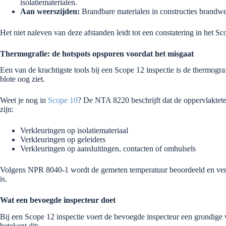
isolatiematerialen.
Aan weerszijden:
Brandbare materialen in constructies brandwer
Het niet naleven van deze afstanden leidt tot een constatering in het Sc
Thermografie: de hotspots opsporen voordat het misgaat
Een van de krachtigste tools bij een Scope 12 inspectie is de thermogr
blote oog ziet.
Weet je nog in
Scope 10
? De NTA 8220 beschrijft dat de oppervlaktetem
zijn:
Verkleuringen op isolatiemateriaal
Verkleuringen op geleiders
Verkleuringen op aansluitingen, contacten of omhulsels
Volgens NPR 8040-1 wordt de gemeten temperatuur beoordeeld en vergel
is.
Wat een bevoegde inspecteur doet
Bij een Scope 12 inspectie voert de bevoegde inspecteur een grondig
betekent dit: