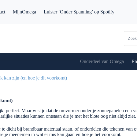
act
MijnOmega
Luister ‘Onder Spanning’ op Spotify
Onderdeel van Omega
En
 kan zijn (en hoe je dit voorkomt)
rkomt)
lijkt perfect. Maar wist je dat de omvormer onder je zonnepanelen een v
rlijke situaties kunnen ontstaan die je met het blote oog niet altijd ziet.
e dicht bij brandbaar materiaal staan, of onderdelen die tekenen van 
t me je meenemen in wat er mis kan gaan en hoe je het voorkomt.