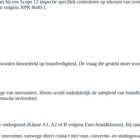
j een Scope 12 inspectie specifiek controleren op tekenen van overve
gen volgens NPR 8040-1.
orden beoordeeld op brandveiligheid. De vraag die gesteld moet worde
ge van omvormers. Hierin wordt nadrukkelijk de nabijheid van brandba
mische invloeden).
e ondergrond (Klasse A1, A2 of B volgens Euro-brandklassen). Bij s
 omvormer, vanwege direct contact met vuur, convectie- en stralingswa