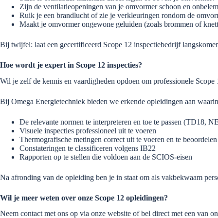
Zijn de ventilatieopeningen van je omvormer schoon en onbele
Ruik je een brandlucht of zie je verkleuringen rondom de omvor
Maakt je omvormer ongewone geluiden (zoals brommen of knett
Bij twijfel: laat een gecertificeerd Scope 12 inspectiebedrijf langskome
Hoe wordt je expert in Scope 12 inspecties?
Wil je zelf de kennis en vaardigheden opdoen om professionele Scope 12 
Bij Omega Energietechniek bieden we erkende opleidingen aan waarin j
De relevante normen te interpreteren en toe te passen (TD1
Visuele inspecties professioneel uit te voeren
Thermografische metingen correct uit te voeren en te beoordelen
Constateringen te classificeren volgens IB22
Rapporten op te stellen die voldoen aan de SCIOS-eisen
Na afronding van de opleiding ben je in staat om als vakbekwaam persoo
Wil je meer weten over onze Scope 12 opleidingen?
Neem contact met ons op via onze website of bel direct met een van onz