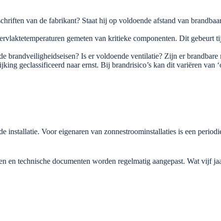
hriften van de fabrikant? Staat hij op voldoende afstand van brandbaar
vlaktetemperaturen gemeten van kritieke componenten. Dit gebeurt tijd
 brandveiligheidseisen? Is er voldoende ventilatie? Zijn er brandbare m
ng geclassificeerd naar ernst. Bij brandrisico’s kan dit variëren van ‘o
e installatie. Voor eigenaren van zonnestroominstallaties is een periodi
rmen en technische documenten worden regelmatig aangepast. Wat vijf ja