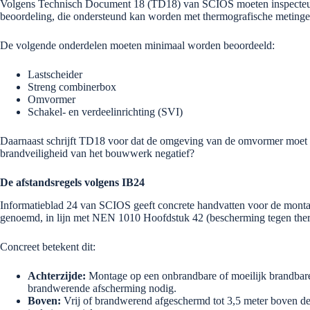
Volgens Technisch Document 18 (TD18) van SCIOS moeten inspecteurs bi
beoordeling, die ondersteund kan worden met thermografische metin
De volgende onderdelen moeten minimaal worden beoordeeld:
Lastscheider
Streng combinerbox
Omvormer
Schakel- en verdeelinrichting (SVI)
Daarnaast schrijft TD18 voor dat de omgeving van de omvormer moet w
brandveiligheid van het bouwwerk negatief?
De afstandsregels volgens IB24
Informatieblad 24 van SCIOS geeft concrete handvatten voor de monta
genoemd, in lijn met NEN 1010 Hoofdstuk 42 (bescherming tegen ther
Concreet betekent dit:
Achterzijde:
Montage op een onbrandbare of moeilijk brandbar
brandwerende afscherming nodig.
Boven:
Vrij of brandwerend afgeschermd tot 3,5 meter boven de