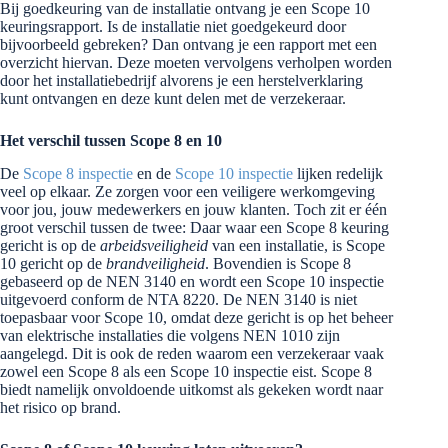
Bij goedkeuring van de installatie ontvang je een Scope 10
keuringsrapport. Is de installatie niet goedgekeurd door
bijvoorbeeld gebreken? Dan ontvang je een rapport met een
overzicht hiervan. Deze moeten vervolgens verholpen worden
door het installatiebedrijf alvorens je een herstelverklaring
kunt ontvangen en deze kunt delen met de verzekeraar.
Het verschil tussen Scope 8 en 10
De
Scope 8 inspectie
en de
Scope 10 inspectie
lijken redelijk
veel op elkaar. Ze zorgen voor een veiligere werkomgeving
voor jou, jouw medewerkers en jouw klanten. Toch zit er één
groot verschil tussen de twee: Daar waar een Scope 8 keuring
gericht is op de
arbeidsveiligheid
van een installatie, is Scope
10 gericht op de
brandveiligheid
. Bovendien is Scope 8
gebaseerd op de NEN 3140 en wordt een Scope 10 inspectie
uitgevoerd conform de NTA 8220. De NEN 3140 is niet
toepasbaar voor Scope 10, omdat deze gericht is op het beheer
van elektrische installaties die volgens NEN 1010 zijn
aangelegd. Dit is ook de reden waarom een verzekeraar vaak
zowel een Scope 8 als een Scope 10 inspectie eist. Scope 8
biedt namelijk onvoldoende uitkomst als gekeken wordt naar
het risico op brand.