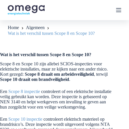
G
a
n
a
a
Home
Algemeen
r
Wat is het verschil tussen Scope 8 en Scope 10?
d
e
i
n
Wat is het verschil tussen Scope 8 en Scope 10?
h
o
Scope 8 en Scope 10 zijn allebei SCIOS-inspecties voor
u
elektrische installaties, maar ze kijken naar een ander risico.
d
Kort gezegd:
Scope 8 draait om arbeidsveiligheid
, terwijl
Scope 10 draait om brandveiligheid
.
Een
Scope 8 inspectie
controleert of een elektrische installatie
veilig gebruikt kan worden. Deze inspectie is gebaseerd op
NEN 3140 en helpt werkgevers om invulling te geven aan
hun zorgplicht voor een veilige werkomgeving.
Een
Scope 10 inspectie
controleert elektrisch materieel op
brandrisico’s. Deze inspectie wordt uitgevoerd volgens NTA