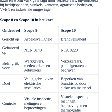
8220 en wordt vaak gevraagd door verzekeraars, bijvoorbeeld
bij bedrijfspanden, winkels, kantoren, agrarische bedrijven,
VvE’s en industriële omgevingen.
Scope 8 en Scope 10 in het kort
Onderdeel
Scope 8
Scope 10
Gericht op
Arbeidsveiligheid
Brandveiligheid
Gebaseerd
NEN 3140
NTA 8220
op
Werkgevers,
Verzekeraars,
Belangrijk
medewerkers en
pandeigenaren en
voor
gebruikers
bedrijven
Veilig gebruik van
Beperken van
Doel
elektrische
brandrisico door
installaties
elektrisch materieel
Visuele inspectie,
Visuele inspectie,
metingen,
Controle
metingen en
beproevingen en
beproevingen
thermografie