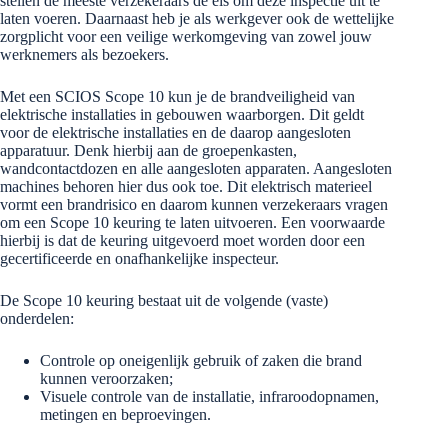
stellen de meeste verzekeraars de eis om deze inspectie uit te
laten voeren. Daarnaast heb je als werkgever ook de wettelijke
zorgplicht voor een veilige werkomgeving van zowel jouw
werknemers als bezoekers.
Met een SCIOS Scope 10 kun je de brandveiligheid van
elektrische installaties in gebouwen waarborgen. Dit geldt
voor de elektrische installaties en de daarop aangesloten
apparatuur. Denk hierbij aan de groepenkasten,
wandcontactdozen en alle aangesloten apparaten. Aangesloten
machines behoren hier dus ook toe. Dit elektrisch materieel
vormt een brandrisico en daarom kunnen verzekeraars vragen
om een Scope 10 keuring te laten uitvoeren. Een voorwaarde
hierbij is dat de keuring uitgevoerd moet worden door een
gecertificeerde en onafhankelijke inspecteur.
De Scope 10 keuring bestaat uit de volgende (vaste)
onderdelen:
Controle op oneigenlijk gebruik of zaken die brand
kunnen veroorzaken;
Visuele controle van de installatie, infraroodopnamen,
metingen en beproevingen.