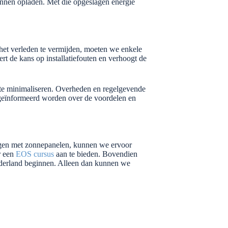
kunnen opladen. Met die opgeslagen energie
 het verleden te vermijden, moeten we enkele
rt de kans op installatiefouten en verhoogt de
d te minimaliseren. Overheden en regelgevende
n geïnformeerd worden over de voordelen en
ringen met zonnepanelen, kunnen we ervoor
r een
EOS cursus
aan te bieden. Bovendien
ederland beginnen. Alleen dan kunnen we