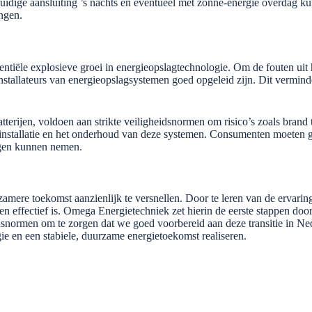
huidige aansluiting ’s nachts en eventueel met zonne-energie overdag 
ngen.
ntiële explosieve groei in energieopslagtechnologie. Om de fouten uit
installateurs van energieopslagsystemen goed opgeleid zijn. Dit verminde
tterijen, voldoen aan strikte veiligheidsnormen om risico’s zoals bran
 de installatie en het onderhoud van deze systemen. Consumenten moete
ingen kunnen nemen.
urzamere toekomst aanzienlijk te versnellen. Door te leren van de erva
 en effectief is. Omega Energietechniek zet hierin de eerste stappen doo
snormen om te zorgen dat we goed voorbereid aan deze transitie in N
ie en een stabiele, duurzame energietoekomst realiseren.