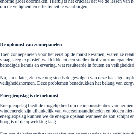
enorme groei doormaken. Hierbij is het cruciaal dat we de lessen van h
om de veiligheid en effectiviteit te waarborgen.
De opkomst van zonnepanelen
Toen zonnepanelen voor het eerst op de markt kwamen, waren ze relatie
vraag steeg explosief, wat leidde tot een snelle uitrol van zonnepanele
benodigde kennis en ervaring, wat resulteerde in fouten en veiligheidsri
Nu, jaren later, zien we nog steeds de gevolgen van deze haastige impl
veiligheidsnormen. Deze problemen benadrukken het belang van zorgvul
Energieopslag is de toekomst
Energieopslag biedt de mogelijkheid om de inconsistenties van herni
windenergie zijn afhankelijk van weersomstandigheden en bieden niet a
energieopslag kunnen we de energie opslaan wanneer de zon schijnt e
hoog is of de opwekking laag.