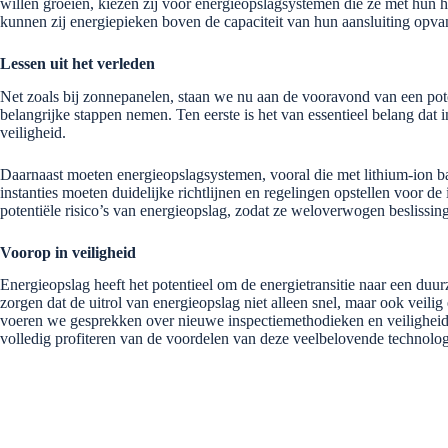
willen groeien, kiezen zij voor energieopslagsystemen die ze met hun 
kunnen zij energiepieken boven de capaciteit van hun aansluiting opva
Lessen uit het verleden
Net zoals bij zonnepanelen, staan we nu aan de vooravond van een pote
belangrijke stappen nemen. Ten eerste is het van essentieel belang dat 
veiligheid.
Daarnaast moeten energieopslagsystemen, vooral die met lithium-ion ba
instanties moeten duidelijke richtlijnen en regelingen opstellen voor
potentiële risico’s van energieopslag, zodat ze weloverwogen besliss
Voorop in veiligheid
Energieopslag heeft het potentieel om de energietransitie naar een du
zorgen dat de uitrol van energieopslag niet alleen snel, maar ook veilig
voeren we gesprekken over nieuwe inspectiemethodieken en veiligheid
volledig profiteren van de voordelen van deze veelbelovende technolog