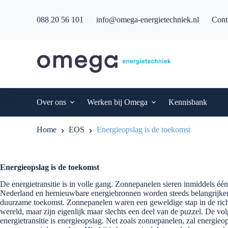
G
a
088 20 56 101
info@omega-energietechniek.nl
Cont
n
a
a
r
d
e
i
n
h
Over ons
Werken bij Omega
Kennisbank
o
u
d
Home
EOS
Energieopslag is de toekomst
Energieopslag is de toekomst
De energietransitie is in volle gang. Zonnepanelen sieren inmiddels éé
Nederland en hernieuwbare energiebronnen worden steeds belangrijker 
duurzame toekomst. Zonnepanelen waren een geweldige stap in de rich
wereld, maar zijn eigenlijk maar slechts een deel van de puzzel. De vol
energietransitie is energieopslag. Net zoals zonnepanelen, zal energieo