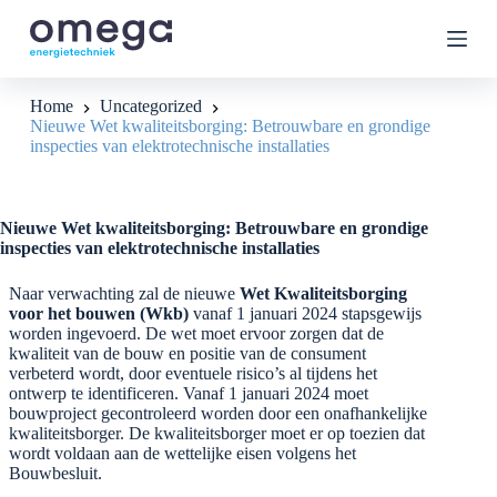
G
a
n
a
a
Home
Uncategorized
r
Nieuwe Wet kwaliteitsborging: Betrouwbare en grondige
d
inspecties van elektrotechnische installaties
e
i
n
h
Nieuwe Wet kwaliteitsborging: Betrouwbare en grondige
o
inspecties van elektrotechnische installaties
u
d
Naar verwachting zal de nieuwe
Wet Kwaliteitsborging
voor het bouwen (Wkb)
vanaf 1 januari 2024 stapsgewijs
worden ingevoerd. De wet moet ervoor zorgen dat de
kwaliteit van de bouw en positie van de consument
verbeterd wordt, door eventuele risico’s al tijdens het
ontwerp te identificeren. Vanaf 1 januari 2024 moet
bouwproject gecontroleerd worden door een onafhankelijke
kwaliteitsborger. De kwaliteitsborger moet er op toezien dat
wordt voldaan aan de wettelijke eisen volgens het
Bouwbesluit.