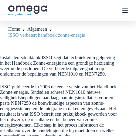
G
a
n
a
a
Home
Algemeen
r
ISSO verbetert handboek zonne-energie
d
e
i
n
Installateursdenktank ISSO zegt dat techniek en regelgeving
h
in het Handboek Zonne-energie na een grondige herziening
o
weer in de pas lopen. De verbeterde uitgave gaat in op
u
ondermeer de bepalingen van NEN1010 en NEN7250.
d
ISSO publiceerde in 2006 de eerste versie van het Handboek
Zonne-energie. Sindsdien schreef NEN1010 nieuwe
veiligheidsbepalingen aan laagspanningsinstallaties voor en
paste NEN7250 de bouwkundige aspecten van zonne-
energiesystemen en de integratie in daken en gevels aan. Het
resultaat is wat ISSO betreft een praktijkboek geworden voor
het ontwerp, de installatie en het beheer van zonne-
energiesystemen. Elke stap in het proces informeert de
installateur over de handelingen die hij moet doen en welke
voorschriften en regels daarbij gelden.