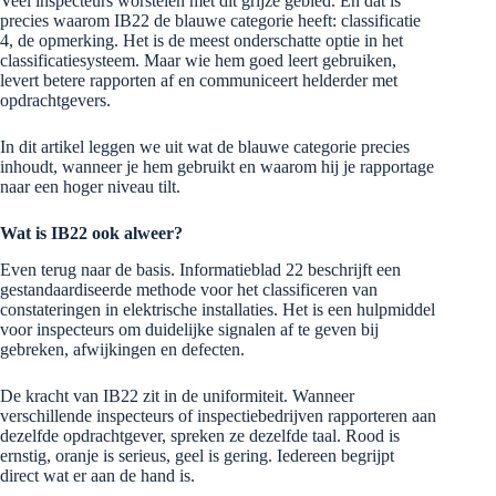
Veel inspecteurs worstelen met dit grijze gebied. En dat is
precies waarom IB22 de blauwe categorie heeft: classificatie
4, de opmerking. Het is de meest onderschatte optie in het
classificatiesysteem. Maar wie hem goed leert gebruiken,
levert betere rapporten af en communiceert helderder met
opdrachtgevers.
In dit artikel leggen we uit wat de blauwe categorie precies
inhoudt, wanneer je hem gebruikt en waarom hij je rapportage
naar een hoger niveau tilt.
Wat is IB22 ook alweer?
Even terug naar de basis. Informatieblad 22 beschrijft een
gestandaardiseerde methode voor het classificeren van
constateringen in elektrische installaties. Het is een hulpmiddel
voor inspecteurs om duidelijke signalen af te geven bij
gebreken, afwijkingen en defecten.
De kracht van IB22 zit in de uniformiteit. Wanneer
verschillende inspecteurs of inspectiebedrijven rapporteren aan
dezelfde opdrachtgever, spreken ze dezelfde taal. Rood is
ernstig, oranje is serieus, geel is gering. Iedereen begrijpt
direct wat er aan de hand is.