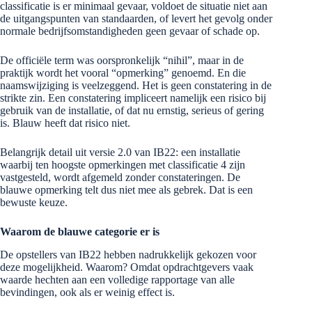
classificatie is er minimaal gevaar, voldoet de situatie niet aan
de uitgangspunten van standaarden, of levert het gevolg onder
normale bedrijfsomstandigheden geen gevaar of schade op.
De officiële term was oorspronkelijk “nihil”, maar in de
praktijk wordt het vooral “opmerking” genoemd. En die
naamswijziging is veelzeggend. Het is geen constatering in de
strikte zin. Een constatering impliceert namelijk een risico bij
gebruik van de installatie, of dat nu ernstig, serieus of gering
is. Blauw heeft dat risico niet.
Belangrijk detail uit versie 2.0 van IB22: een installatie
waarbij ten hoogste opmerkingen met classificatie 4 zijn
vastgesteld, wordt afgemeld zonder constateringen. De
blauwe opmerking telt dus niet mee als gebrek. Dat is een
bewuste keuze.
Waarom de blauwe categorie er is
De opstellers van IB22 hebben nadrukkelijk gekozen voor
deze mogelijkheid. Waarom? Omdat opdrachtgevers vaak
waarde hechten aan een volledige rapportage van alle
bevindingen, ook als er weinig effect is.