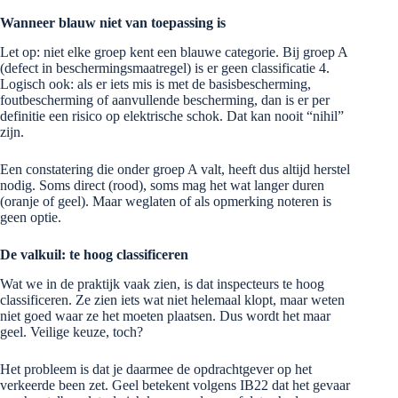
Wanneer blauw niet van toepassing is
Let op: niet elke groep kent een blauwe categorie. Bij groep A
(defect in beschermingsmaatregel) is er geen classificatie 4.
Logisch ook: als er iets mis is met de basisbescherming,
foutbescherming of aanvullende bescherming, dan is er per
definitie een risico op elektrische schok. Dat kan nooit “nihil”
zijn.
Een constatering die onder groep A valt, heeft dus altijd herstel
nodig. Soms direct (rood), soms mag het wat langer duren
(oranje of geel). Maar weglaten of als opmerking noteren is
geen optie.
De valkuil: te hoog classificeren
Wat we in de praktijk vaak zien, is dat inspecteurs te hoog
classificeren. Ze zien iets wat niet helemaal klopt, maar weten
niet goed waar ze het moeten plaatsen. Dus wordt het maar
geel. Veilige keuze, toch?
Het probleem is dat je daarmee de opdrachtgever op het
verkeerde been zet. Geel betekent volgens IB22 dat het gevaar