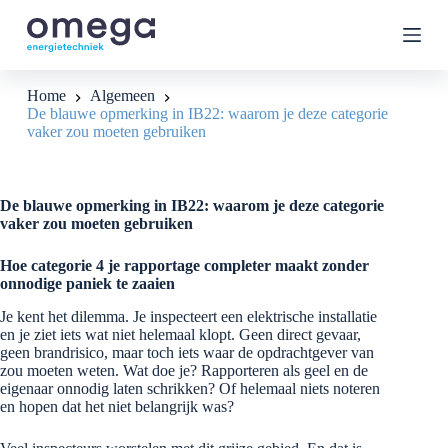
G
a
n
a
a
Home
Algemeen
r
De blauwe opmerking in IB22: waarom je deze categorie
d
vaker zou moeten gebruiken
e
i
n
h
De blauwe opmerking in IB22: waarom je deze categorie
o
vaker zou moeten gebruiken
u
d
Hoe categorie 4 je rapportage completer maakt zonder
onnodige paniek te zaaien
Je kent het dilemma. Je inspecteert een elektrische installatie
en je ziet iets wat niet helemaal klopt. Geen direct gevaar,
geen brandrisico, maar toch iets waar de opdrachtgever van
zou moeten weten. Wat doe je? Rapporteren als geel en de
eigenaar onnodig laten schrikken? Of helemaal niets noteren
en hopen dat het niet belangrijk was?