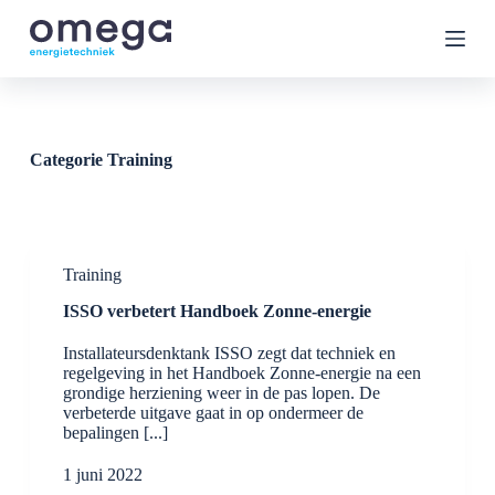
G
a
n
a
a
r
d
e
Categorie
Training
i
n
h
o
u
Training
d
ISSO verbetert Handboek Zonne-energie
Installateursdenktank ISSO zegt dat techniek en
regelgeving in het Handboek Zonne-energie na een
grondige herziening weer in de pas lopen. De
verbeterde uitgave gaat in op ondermeer de
bepalingen [...]
1 juni 2022