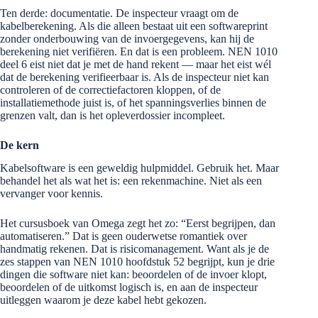
Ten derde: documentatie. De inspecteur vraagt om de
kabelberekening. Als die alleen bestaat uit een softwareprint
zonder onderbouwing van de invoergegevens, kan hij de
berekening niet verifiëren. En dat is een probleem. NEN 1010
deel 6 eist niet dat je met de hand rekent — maar het eist wél
dat de berekening verifieerbaar is. Als de inspecteur niet kan
controleren of de correctiefactoren kloppen, of de
installatiemethode juist is, of het spanningsverlies binnen de
grenzen valt, dan is het opleverdossier incompleet.
De kern
Kabelsoftware is een geweldig hulpmiddel. Gebruik het. Maar
behandel het als wat het is: een rekenmachine. Niet als een
vervanger voor kennis.
Het cursusboek van Omega zegt het zo: “Eerst begrijpen, dan
automatiseren.” Dat is geen ouderwetse romantiek over
handmatig rekenen. Dat is risicomanagement. Want als je de
zes stappen van NEN 1010 hoofdstuk 52 begrijpt, kun je drie
dingen die software niet kan: beoordelen of de invoer klopt,
beoordelen of de uitkomst logisch is, en aan de inspecteur
uitleggen waarom je deze kabel hebt gekozen.