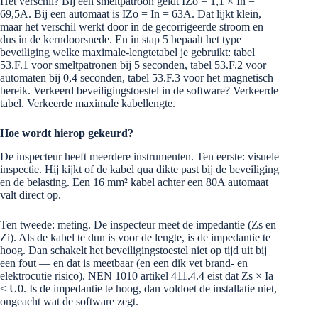
Het verschil? Bij een smeltpatroon geldt IZo = 1,1 × In =
69,5A. Bij een automaat is IZo = In = 63A. Dat lijkt klein,
maar het verschil werkt door in de gecorrigeerde stroom en
dus in de kerndoorsnede. En in stap 5 bepaalt het type
beveiliging welke maximale-lengtetabel je gebruikt: tabel
53.F.1 voor smeltpatronen bij 5 seconden, tabel 53.F.2 voor
automaten bij 0,4 seconden, tabel 53.F.3 voor het magnetisch
bereik. Verkeerd beveiligingstoestel in de software? Verkeerde
tabel. Verkeerde maximale kabellengte.
Hoe wordt hierop gekeurd?
De inspecteur heeft meerdere instrumenten. Ten eerste: visuele
inspectie. Hij kijkt of de kabel qua dikte past bij de beveiliging
en de belasting. Een 16 mm² kabel achter een 80A automaat
valt direct op.
Ten tweede: meting. De inspecteur meet de impedantie (Zs en
Zi). Als de kabel te dun is voor de lengte, is de impedantie te
hoog. Dan schakelt het beveiligingstoestel niet op tijd uit bij
een fout — en dat is meetbaar (en een dik vet brand- en
elektrocutie risico). NEN 1010 artikel 411.4.4 eist dat Zs × Ia
≤ U0. Is de impedantie te hoog, dan voldoet de installatie niet,
ongeacht wat de software zegt.