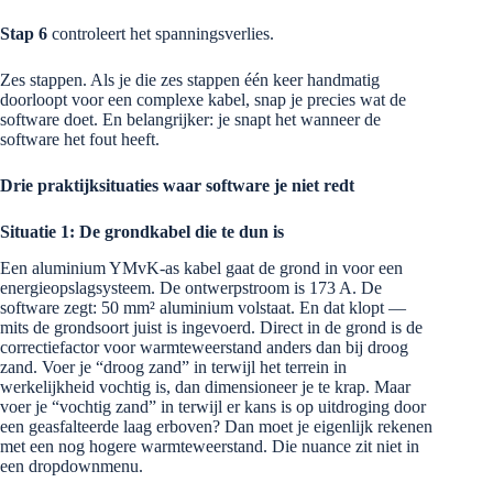
Stap 6
controleert het spanningsverlies.
Zes stappen. Als je die zes stappen één keer handmatig
doorloopt voor een complexe kabel, snap je precies wat de
software doet. En belangrijker: je snapt het wanneer de
software het fout heeft.
Drie praktijksituaties waar software je niet redt
Situatie 1: De grondkabel die te dun is
Een aluminium YMvK-as kabel gaat de grond in voor een
energieopslagsysteem. De ontwerpstroom is 173 A. De
software zegt: 50 mm² aluminium volstaat. En dat klopt —
mits de grondsoort juist is ingevoerd. Direct in de grond is de
correctiefactor voor warmteweerstand anders dan bij droog
zand. Voer je “droog zand” in terwijl het terrein in
werkelijkheid vochtig is, dan dimensioneer je te krap. Maar
voer je “vochtig zand” in terwijl er kans is op uitdroging door
een geasfalteerde laag erboven? Dan moet je eigenlijk rekenen
met een nog hogere warmteweerstand. Die nuance zit niet in
een dropdownmenu.