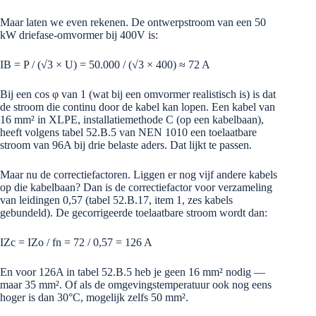
Maar laten we even rekenen. De ontwerpstroom van een 50
kW driefase-omvormer bij 400V is:
IB = P / (√3 × U) = 50.000 / (√3 × 400) ≈ 72 A
Bij een cos φ van 1 (wat bij een omvormer realistisch is) is dat
de stroom die continu door de kabel kan lopen. Een kabel van
16 mm² in XLPE, installatiemethode C (op een kabelbaan),
heeft volgens tabel 52.B.5 van NEN 1010 een toelaatbare
stroom van 96A bij drie belaste aders. Dat lijkt te passen.
Maar nu de correctiefactoren. Liggen er nog vijf andere kabels
op die kabelbaan? Dan is de correctiefactor voor verzameling
van leidingen 0,57 (tabel 52.B.17, item 1, zes kabels
gebundeld). De gecorrigeerde toelaatbare stroom wordt dan:
IZc = IZo / fn = 72 / 0,57 = 126 A
En voor 126A in tabel 52.B.5 heb je geen 16 mm² nodig —
maar 35 mm². Of als de omgevingstemperatuur ook nog eens
hoger is dan 30°C, mogelijk zelfs 50 mm².