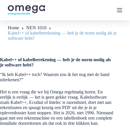
G
a
n
a
a
Home
NEN 1010
r
Kabel++ of kabelberekening — heb je de norm nodig als je
d
software hebt?
e
i
n
h
Kabel++ of kabelberekening — heb je de norm nodig als
o
je software hebt?
u
d
“Ik heb Kabel++ toch? Waarom zou ik het nog met de hand
uitrekenen?”
Het is een vraag die we bij Omega regelmatig horen. En
eerlijk is eerlijk — het is geen gekke vraag. Kabelsoftware
zoals Kabel++, Ecodial of Intelec is razendsnel, doet niet aan
rekenfouten en spuugt keurig een PDF uit die je in je
opleverdossier kunt stoppen. Het is 2026, niet 1996. Niemand
gaat met een rekenmachine en een tabellenboek een complete
installatie doorrekenen als dat ook in drie klikken kan.