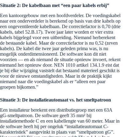
Situatie 2: De kabelbaan met “een paar kabels erbij”
Een kantoorgebouw met een hoofdverdeler. De voedingskabel
naar een onderverdeler is berekend op basis van drie kabels op
een ongeventileerde kabelbaan. De correctiefactor is 0,70 (drie
kabels, tabel 52.B.17). Twee jaar later worden er vier extra
kabels bijgelegd voor een uitbreiding. Niemand herberekent
de bestaande kabel. Maar de correctiefactor is nu 0,52 (zeven
kabels). De kabel die twee jaar geleden prima was, is nu
mogelijk onderdimensioneerd. De software kon dit niet
voorzien — en als niemand de situatie opnieuw invoert, rekent
niemand het opnieuw door. NEN 1010 artikel 134.1.9 eist dat
je bij elke wijziging vaststelt dat bestaand materieel geschikt is
voor de nieuwe omstandigheden. Maar in de praktijk kijkt
niemand naar die voedingskabel als er “alleen een paar
groepen bijkomen.”
Situatie 3: De installatieautomaat vs. het smeltpatroon
Een installateur berekent een distributiegroep met een 63A
gG-smeltpatroon. De software geeft 35 mm² bij
installatiemethode C en een kabellengte van 60 meter. Maar in
de software heeft hij per ongeluk “installatieautomaat C-
karakteristiek” aangevinkt in plaats van “smeltpatroon gG”.