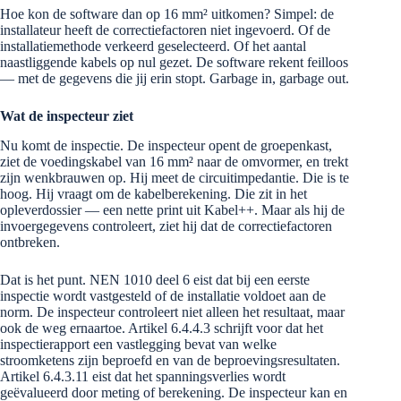
Hoe kon de software dan op 16 mm² uitkomen? Simpel: de
installateur heeft de correctiefactoren niet ingevoerd. Of de
installatiemethode verkeerd geselecteerd. Of het aantal
naastliggende kabels op nul gezet. De software rekent feilloos
— met de gegevens die jij erin stopt. Garbage in, garbage out.
Wat de inspecteur ziet
Nu komt de inspectie. De inspecteur opent de groepenkast,
ziet de voedingskabel van 16 mm² naar de omvormer, en trekt
zijn wenkbrauwen op. Hij meet de circuitimpedantie. Die is te
hoog. Hij vraagt om de kabelberekening. Die zit in het
opleverdossier — een nette print uit Kabel++. Maar als hij de
invoergegevens controleert, ziet hij dat de correctiefactoren
ontbreken.
Dat is het punt. NEN 1010 deel 6 eist dat bij een eerste
inspectie wordt vastgesteld of de installatie voldoet aan de
norm. De inspecteur controleert niet alleen het resultaat, maar
ook de weg ernaartoe. Artikel 6.4.4.3 schrijft voor dat het
inspectierapport een vastlegging bevat van welke
stroomketens zijn beproefd en van de beproevingsresultaten.
Artikel 6.4.3.11 eist dat het spanningsverlies wordt
geëvalueerd door meting of berekening. De inspecteur kan en