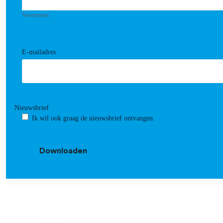
Voornaam
E-mailadres
Nieuwsbrief
Ik wil ook graag de nieuwsbrief ontvangen.