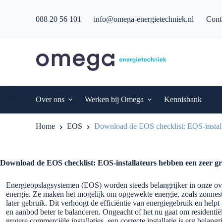
G
a
088 20 56 101
info@omega-energietechniek.nl
Cont
n
a
a
r
d
e
i
n
h
Over ons
Werken bij Omega
Kennisbank
o
u
d
Home
EOS
Download de EOS checklist: EOS-installat
Download de EOS checklist: EOS-installateurs hebben een zeer grot
Energieopslagsystemen (EOS) worden steeds belangrijker in onze ov
energie. Ze maken het mogelijk om opgewekte energie, zoals zonnest
later gebruik. Dit verhoogt de efficiëntie van energiegebruik en helpt
en aanbod beter te balanceren. Ongeacht of het nu gaat om residentiël
grotere commerciële installaties, een correcte installatie is erg belangr