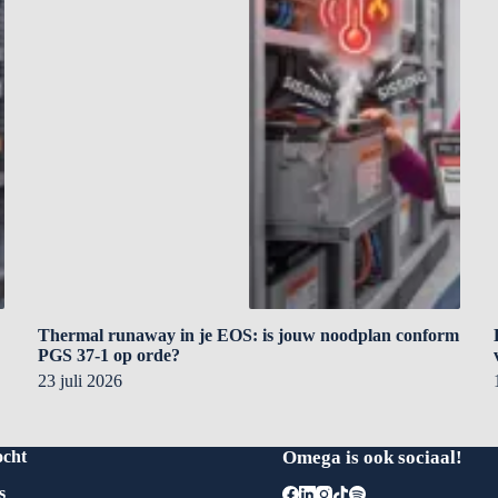
Thermal runaway in je EOS: is jouw noodplan conform
PGS 37-1 op orde?
23 juli 2026
ocht
Omega is ook sociaal!
s