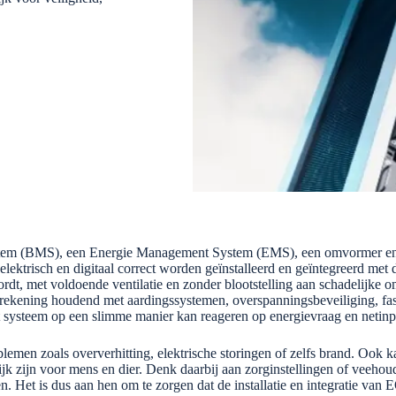
ystem (BMS), een Energie Management System (EMS), een omvormer en
ektrisch en digitaal correct worden geïnstalleerd en geïntegreerd met d
ordt, met voldoende ventilatie en zonder blootstelling aan schadelijke o
, rekening houdend met aardingssystemen, overspanningsbeveiliging, fas
t systeem op een slimme manier kan reageren op energievraag en netinp
oblemen zoals oververhitting, elektrische storingen of zelfs brand. Ook
lijk zijn voor mens en dier. Denk daarbij aan zorginstellingen of veehoud
en. Het is dus aan hen om te zorgen dat de installatie en integratie van