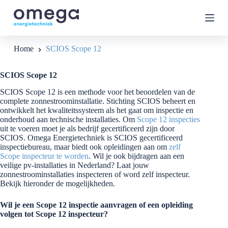
G
a
n
a
a
Home
SCIOS Scope 12
r
d
e
SCIOS Scope 12
i
n
SCIOS Scope 12 is een methode voor het beoordelen van de
h
complete zonnestroominstallatie. Stichting SCIOS beheert en
o
ontwikkelt het kwaliteitssysteem als het gaat om inspectie en
u
onderhoud aan technische installaties. Om
Scope 12 inspecties
d
uit te voeren moet je als bedrijf gecertificeerd zijn door
SCIOS. Omega Energietechniek is SCIOS gecertificeerd
inspectiebureau, maar biedt ook opleidingen aan om
zelf
Scope inspecteur te worden
. Wil je ook bijdragen aan een
veilige pv-installaties in Nederland? Laat jouw
zonnestroominstallaties inspecteren of word zelf inspecteur.
Bekijk hieronder de mogelijkheden.
Wil je een Scope 12 inspectie aanvragen of een opleiding
volgen tot Scope 12 inspecteur?