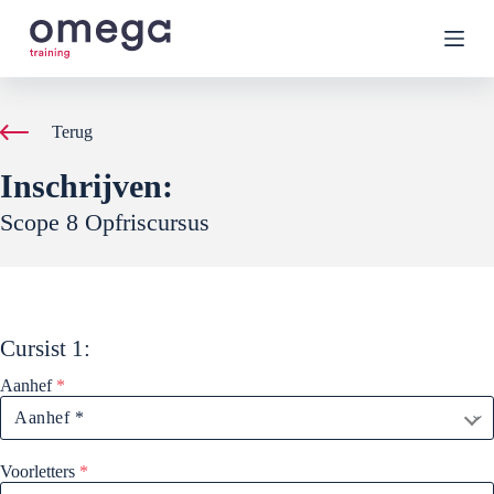
G
a
n
a
a
r
Terug
d
e
Inschrijven:
i
n
Scope 8 Opfriscursus
h
o
u
d
Cursist
1
:
Aanhef
*
Voorletters
*