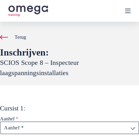
G
a
n
a
a
r
Terug
d
e
Inschrijven:
i
n
SCIOS Scope 8 – Inspecteur
h
o
laagspanningsinstallaties
u
d
Cursist
1
:
Aanhef
*