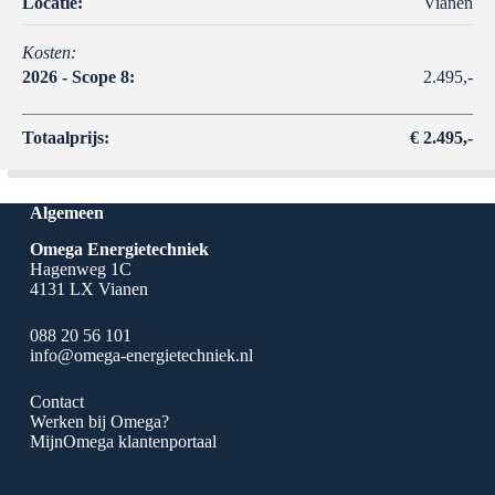
Locatie:
Vianen
Kosten:
2026 - Scope 8:
2.495,-
Totaalprijs:
€ 2.495,-
Algemeen
Omega Energietechniek
Hagenweg 1C
4131 LX Vianen
088 20 56 101
info@omega-energietechniek.nl
Contact
Werken bij Omega?
MijnOmega klantenportaal