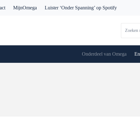
act
MijnOmega
Luister ‘Onder Spanning’ op Spotify
Onderdeel van Omega
En