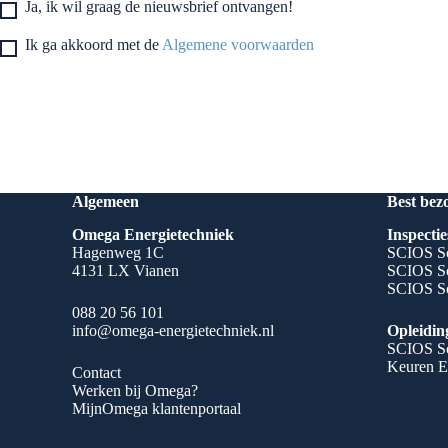
Ja, ik wil graag de nieuwsbrief ontvangen!
Ik ga akkoord met de
Algemene voorwaarden
Algemeen
Best bez
Omega Energietechniek
Inspectie
Hagenweg 1C
SCIOS Sc
4131 LX Vianen
SCIOS Sc
SCIOS Sc
088 20 56 101
info@omega-energietechniek.nl
Opleidin
SCIOS Sc
Keuren E
Contact
Werken bij Omega?
MijnOmega klantenportaal