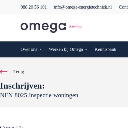
G
088 20 56 101
info@omega-energietechniek.nl
Cont
a
n
a
a
r
d
e
i
Over ons
Werken bij Omega
Kennisbank
n
h
o
u
Terug
d
Inschrijven:
NEN 8025 Inspectie woningen
Cursist
1
: