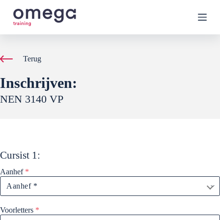
G
a
n
a
a
r
Terug
d
e
Inschrijven:
i
n
NEN 3140 VP
h
o
u
d
Cursist
1
:
Aanhef
*
Voorletters
*