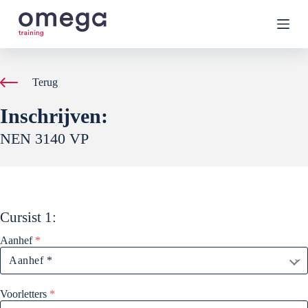
G
a
n
a
a
r
Terug
d
e
Inschrijven:
i
n
NEN 3140 VP
h
o
u
d
Cursist
1
:
Aanhef
*
Voorletters
*