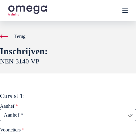
G
a
n
a
a
r
Terug
d
e
Inschrijven:
i
n
NEN 3140 VP
h
o
u
d
Cursist
1
:
Aanhef
*
Voorletters
*