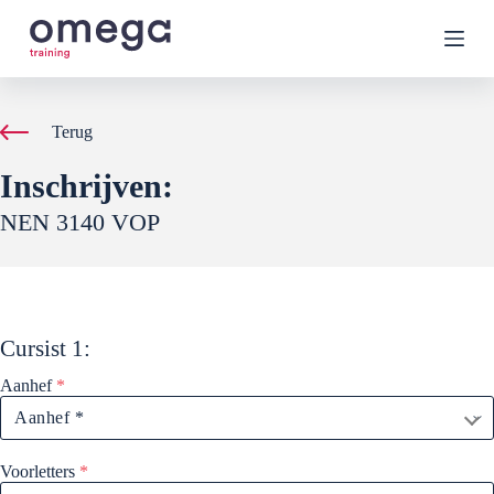
G
a
n
a
a
r
Terug
d
e
Inschrijven:
i
n
NEN 3140 VOP
h
o
u
d
Cursist
1
:
Aanhef
*
Voorletters
*