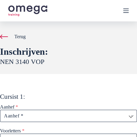
G
a
n
a
a
r
Terug
d
e
Inschrijven:
i
n
NEN 3140 VOP
h
o
u
d
Cursist
1
:
Aanhef
*
Voorletters
*