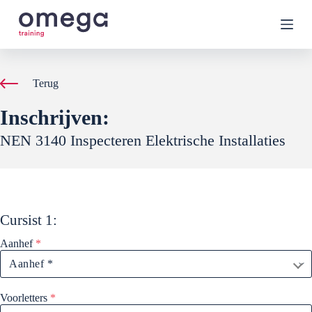
G
a
n
a
a
r
Terug
d
e
Inschrijven:
i
n
NEN 3140 Inspecteren Elektrische Installaties
h
o
u
d
Cursist
1
:
Aanhef
*
Voorletters
*