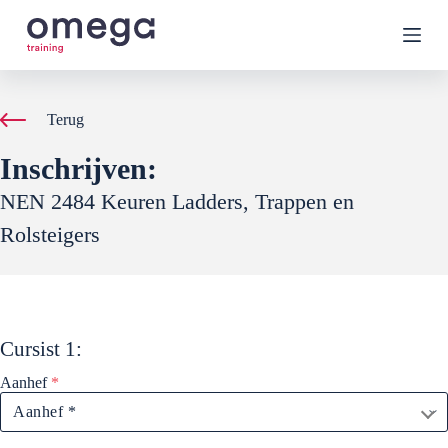
G
a
n
a
a
r
Terug
d
e
Inschrijven:
i
n
NEN 2484 Keuren Ladders, Trappen en
h
o
Rolsteigers
u
d
Cursist
1
:
Aanhef
*