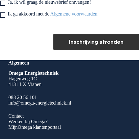
Ja, ik wil graag de nieuwsbrief ontvangen!
Ik ga akkoord met de
Algemene voorwaarden
Inschrijving afronden
Algemeen
Omega Energietechniek
Hagenweg 1C
4131 LX Vianen
088 20 56 101
info@omega-energietechniek.nl
Contact
Werken bij Omega?
MijnOmega klantenportaal