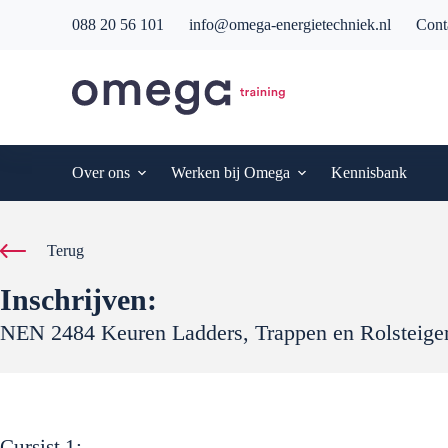
G
088 20 56 101
info@omega-energietechniek.nl
Cont
a
n
a
a
r
d
e
i
Over ons
Werken bij Omega
Kennisbank
n
h
o
u
Terug
d
Inschrijven:
NEN 2484 Keuren Ladders, Trappen en Rolsteige
Cursist
1
: