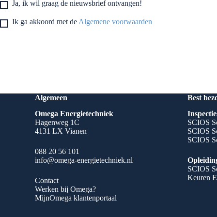
Ja, ik wil graag de nieuwsbrief ontvangen!
Ik ga akkoord met de
Algemene voorwaarden
Algemeen
Best bez
Omega Energietechniek
Inspectie
Hagenweg 1C
SCIOS Sc
4131 LX Vianen
SCIOS Sc
SCIOS Sc
088 20 56 101
info@omega-energietechniek.nl
Opleidin
SCIOS Sc
Keuren E
Contact
Werken bij Omega?
MijnOmega klantenportaal