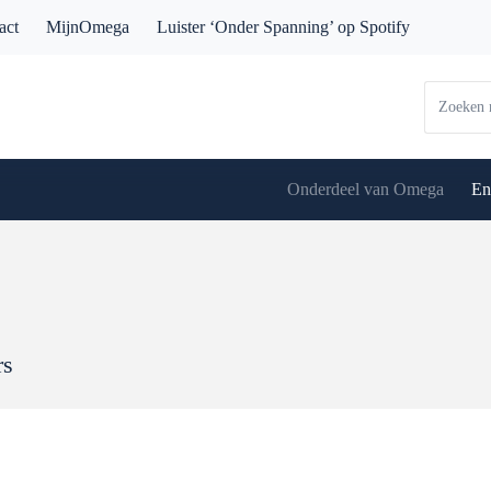
act
MijnOmega
Luister ‘Onder Spanning’ op Spotify
Onderdeel van Omega
En
rs