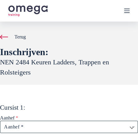
G
a
n
a
a
r
Terug
d
e
Inschrijven:
i
n
NEN 2484 Keuren Ladders, Trappen en
h
o
Rolsteigers
u
d
Cursist
1
:
Aanhef
*