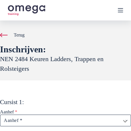
G
a
n
a
a
r
Terug
d
e
Inschrijven:
i
n
NEN 2484 Keuren Ladders, Trappen en
h
o
Rolsteigers
u
d
Cursist
1
:
Aanhef
*