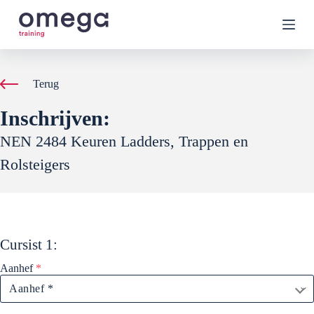
G
a
n
a
a
r
Terug
d
e
Inschrijven:
i
n
NEN 2484 Keuren Ladders, Trappen en
h
o
Rolsteigers
u
d
Cursist
1
:
Aanhef
*