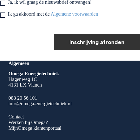
Ja, ik wil graag de nieuwsbrief ontvangen!
Ik ga akkoord met de
Algemene voorwaarden
Inschrijving afronden
Algemeen
Omega Energietechniek
Hagenweg 1C
4131 LX Vianen
088 20 56 101
info@omega-energietechniek.nl
Contact
Werken bij Omega?
MijnOmega klantenportaal