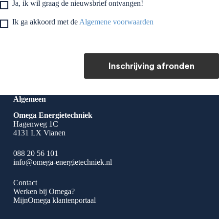
Ja, ik wil graag de nieuwsbrief ontvangen!
Ik ga akkoord met de
Algemene voorwaarden
Inschrijving afronden
Algemeen
Omega Energietechniek
Hagenweg 1C
4131 LX Vianen
088 20 56 101
info@omega-energietechniek.nl
Contact
Werken bij Omega?
MijnOmega klantenportaal