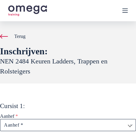
G
a
n
a
a
r
Terug
d
e
Inschrijven:
i
n
NEN 2484 Keuren Ladders, Trappen en
h
o
Rolsteigers
u
d
Cursist
1
:
Aanhef
*