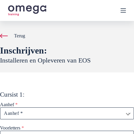
G
a
n
a
a
r
Terug
d
e
Inschrijven:
i
n
Installeren en Opleveren van EOS
h
o
u
d
Cursist
1
:
Aanhef
*
Voorletters
*