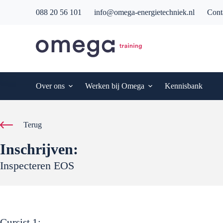
G
088 20 56 101
info@omega-energietechniek.nl
Cont
a
n
a
a
r
d
e
i
Over ons
Werken bij Omega
Kennisbank
n
h
o
u
Terug
d
Inschrijven:
Inspecteren EOS
Cursist
1
: