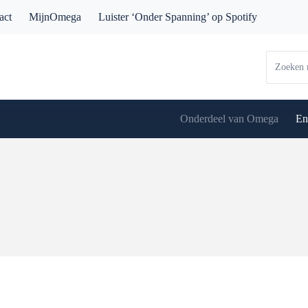
act
MijnOmega
Luister ‘Onder Spanning’ op Spotify
Onderdeel van Omega
En