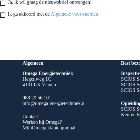
Ja, ik wil graag de nieuwsbrief ontvangen!
Ik ga akkoord met de
Algemene voorwaarden
Algemeen
Best bez
Omega Energietechniek
Inspectie
Hagenweg 1C
SCIOS Sc
4131 LX Vianen
SCIOS Sc
SCIOS Sc
088 20 56 101
info@omega-energietechniek.nl
Opleidin
SCIOS Sc
Keuren E
Contact
Werken bij Omega?
MijnOmega klantenportaal