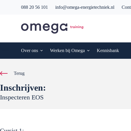
G
088 20 56 101
info@omega-energietechniek.nl
Cont
a
n
a
a
r
d
e
i
Over ons
Werken bij Omega
Kennisbank
n
h
o
u
Terug
d
Inschrijven:
Inspecteren EOS
Cursist
1
: