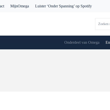
act
MijnOmega
Luister ‘Onder Spanning’ op Spotify
Onderdeel van Omega
En