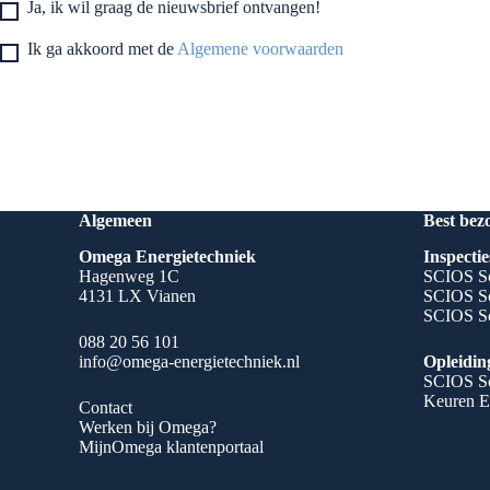
Ja, ik wil graag de nieuwsbrief ontvangen!
Ik ga akkoord met de
Algemene voorwaarden
Algemeen
Best bez
Omega Energietechniek
Inspectie
Hagenweg 1C
SCIOS Sc
4131 LX Vianen
SCIOS Sc
SCIOS Sc
088 20 56 101
info@omega-energietechniek.nl
Opleidin
SCIOS Sc
Keuren E
Contact
Werken bij Omega?
MijnOmega klantenportaal