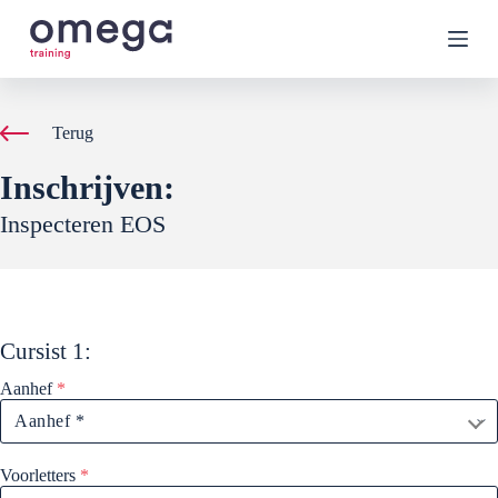
G
a
n
a
a
r
Terug
d
e
Inschrijven:
i
n
Inspecteren EOS
h
o
u
d
Cursist
1
:
Aanhef
*
Voorletters
*