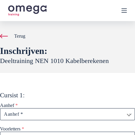
G
a
n
a
a
r
Terug
d
e
Inschrijven:
i
n
Deeltraining NEN 1010 Kabelberekenen
h
o
u
d
Cursist
1
:
Aanhef
*
Voorletters
*